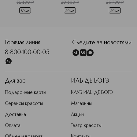
эмульсия
31 100
¤
20 300
¤
26 700
¤
80 мл
50 мл
50 мл
<p class="MsoNormal"><span style="font-size: 12.0pt; lin
Горячая линия
Следите за новостями
8-800-100-00-05
Для вас
ИЛЬ ДЕ БОТЭ
Подарочные карты
КЛУБ ИЛЬ ДЕ БОТЭ
Сервисы красоты
Магазины
Доставка
Акции
Оплата
Театр красоты
Обмен и возврат
Контакты