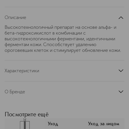
Описание
Высокотехнологичный препарат на основе альфа- и
бета-гидроксикислот в комбинации с
высокотехнологичными ферментами, идентичными
ферментам кожи. Способствует удалению
ороговевших клеток и стимулирует обновление кожи.
Характеристики
страна производства
Германия
артикул
1112MBR
О Бренде
MBR Medical Beauty Research —
немецкий бренд люксовой
профессиональной косметики,
Посмотрите ещё
основанный в 2002 году в
курортном городке Бад-Шлема.
Уход
Уход за лицом