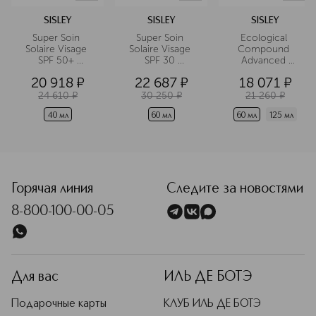
SISLEY
SISLEY
SISLEY
Super Soin 
Super Soin 
Ecological 
Solaire Visage 
Solaire Visage 
Compound 
SPF 50+ 
SPF 30 
Advanced 
Солнцезащитный
Солнцезащитный
Formula 
20 918
¤
22 687
¤
18 071
¤
 крем для лица
 крем для лица
Эмульсия 
экологическая, 
24 610
¤
30 250
¤
21 260
¤
дополненная 
формула
40 мл
60 мл
60 мл
125 мл
<p class="MsoNormal"><span style="font-size: 12.0pt; lin
Горячая линия
Следите за новостями
8-800-100-00-05
Для вас
ИЛЬ ДЕ БОТЭ
Подарочные карты
КЛУБ ИЛЬ ДЕ БОТЭ