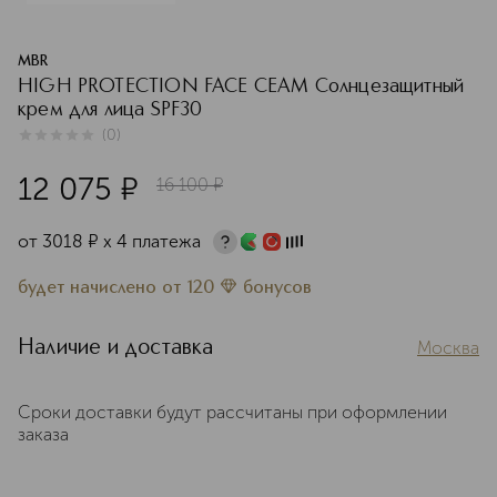
MBR
HIGH PROTECTION FACE CEAM Солнцезащитный
крем для лица SPF30
(
0
)
0
из
5
0
12 075
¤
16 100
¤
от
3018
¤
х 4 платежа
будет начислено
от
120
бонусов
Наличие и доставка
Москва
Сроки доставки будут рассчитаны при оформлении
заказа