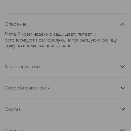
Описание
Мягкий крем надежно защищает, питает и
регенерирует незагорелую, непривыкшую к солнцу
кожу во время солнечных ванн.
Характеристики
страна производства
Германия
артикул
1811MBR
Способ применения
Перед выходом на солнце за 15 минут. Нанести на лицо
легкими движениями тонким слоем.
Состав
Защита из светостойких новаторских фильтров (Parsol
MCX Тinosorb M S), „умная“ система MBR CELL DEFENSE
О Бренде
SYSTEM стимулирует собственные защитные функции