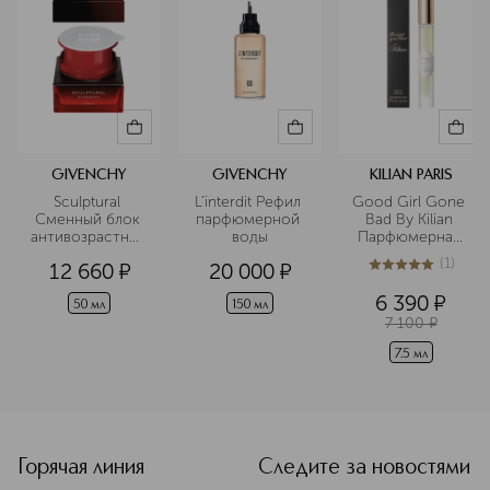
GIVENCHY
GIVENCHY
KILIAN PARIS
Sculptural 
L’interdit Рефил 
Good Girl Gone 
Сменный блок 
парфюмерной 
Bad By Kilian 
антивозрастного
воды
Парфюмерная 
 крема для лица 
вода в 
(
1
)
12 660
¤
20 000
¤
дорожном 
5
из
5
1
формате
6 390
¤
50 мл
150 мл
7 100
¤
7.5 мл
<p class="MsoNormal"><span style="font-size: 12.0pt; lin
Горячая линия
Следите за новостями