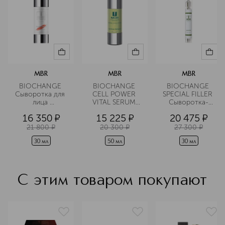
средств клиническими испытаниями.
Подробнее
MBR
MBR
MBR
BIOCHANGE 
BIOCHANGE 
BIOCHANGE 
Сыворотка для 
CELL POWER 
SPECIAL FILLER 
лица 
VITAL SERUM 
Сыворотка-
восстанавливающая
Сыворотка для 
филлер 
16 350
¤
15 225
¤
20 475
¤
сияния кожи
специальная 
Упругость для 
21 800
¤
20 300
¤
27 300
¤
лица
30 мл
50 мл
30 мл
С этим товаром покупают