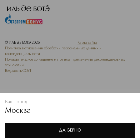
© ИЛЬ ДЕ БОТЭ
2026
Карта сайта
Политика в отношении обработки персональных данных и
конфиденциальности
Пользовательское соглашение и правила применения рекомендательных
технологий
Ведомость СОУТ
Ваш город
В КОРЗИНУ
КУПИТЬ СЕЙЧАС
Москва
Мы используем cookie-файлы и сервисы веб-аналитики. Они
необходимы для улучшения работы сайта. Подробнее –
OK
в
Политике конфиденциальности
ДА, ВЕРНО