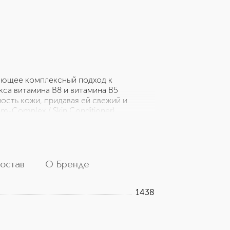
гающее комплексный подход к
са витамина В8 и витамина B5
ость кожи, придавая ей свежий и
-Complex / Skin Conditioner)
ктивно удаляя загрязнения и излишки
й вид, способствуя сияющему цвету
риск воспаления. - Деликатно удаляет
и. - Может использоваться в качестве
альная.
остав
О Бренде
1438