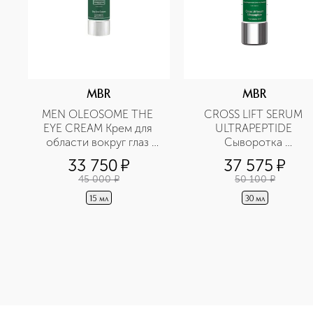
MBR
MBR
MEN OLEOSOME THE 
CROSS LIFT SERUM 
EYE CREAM Крем для 
ULTRAPEPTIDE 
области вокруг глаз 
Сыворотка 
разглаживающий
суперлифтинг 
33 750
¤
37 575
¤
ультрапептид
45 000
¤
50 100
¤
15 мл
30 мл
<p class="MsoNormal"><span style="font-size: 12.0pt; li