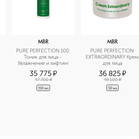
MBR
MBR
PURE PERFECTION 100 
PURE PERFECTION 
Тоник для лица - 
EXTRAORDINARY Крем 
Увлажнение и лифтинг
для лица
35 775
¤
36 825
¤
47 700
¤
49 100
¤
150 мл
50 мл
ne-height: 107%; color: #00b0f0;">PURE PERFECTION 100N 