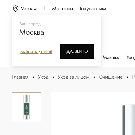
Москва
Магазины
Покупателям
Ваш город
Москва
ДА, ВЕРНО
Выбрать другой
Каталог
Бренды
Парфюмерия
Макияж
Ухо
PURE PERFECTION 100N THE BEST FOAM CLEANSER П
Главная
•
Уход
•
Уход за лицом
•
Очищение
•
P
Описание
Характеристики