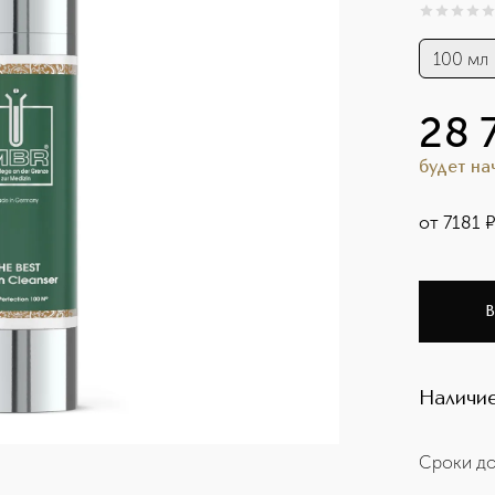
0
из
5
0
100 мл
28 
будет н
от
7181
В
Наличие
Сроки до