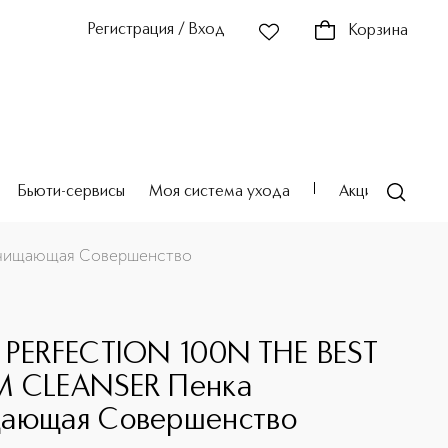
Регистрация / Вход
Корзина
Бьюти-сервисы
Моя система ухода
Акции
Театр
очищающая Совершенство
 PERFECTION 100N THE BEST
 CLEANSER Пенка
ающая Совершенство