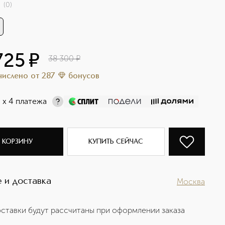
(
0
)
725
¤
38 300
¤
ачислено
от
287
бонусов
¤
х 4 платежа
 КОРЗИНУ
КУПИТЬ СЕЙЧАС
 и доставка
Москва
ставки будут рассчитаны при оформлении заказа