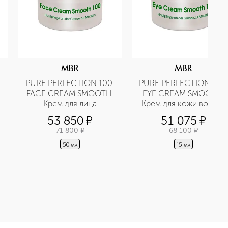
MBR
MBR
PURE PERFECTION 100 
PURE PERFECTION 100 
FACE CREAM SMOOTH 
EYE CREAM SMOOTH 
Крем для лица
Крем для кожи вокруг 
глаз
53 850
¤
51 075
¤
71 800
¤
68 100
¤
50 мл
15 мл
THE BEST FOAM CLEANSER Пенка очищающая Совершенство прио