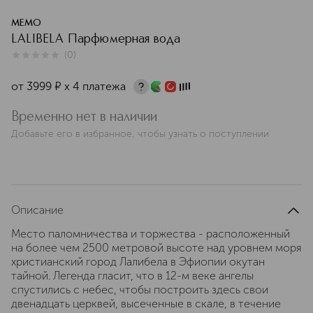
MEMO
LALIBELA Парфюмерная вода
(
0
)
0
из
5
0
от
3999
¤
х 4 платежа
Временно нет в наличии
Добавьте его в избранное, чтобы узнать о поступлении
Описание
Место паломничества и торжества - расположенный
на более чем 2500 метровой высоте над уровнем моря
христианский город Лалибела в Эфиопии окутан
тайной. Легенда гласит, что в 12-м веке ангелы
спустились с небес, чтобы построить здесь свои
двенадцать церквей, высеченные в скале, в течение