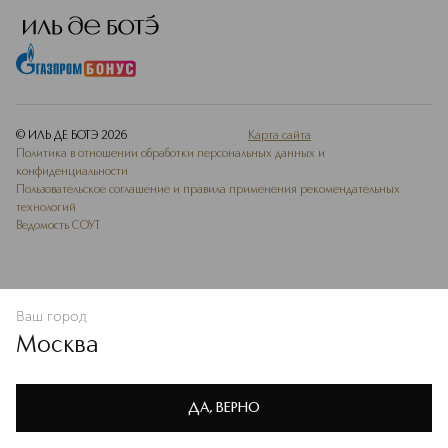
© ИЛЬ ДЕ БОТЭ
2026
Карта сайта
Политика в отношении обработки персональных данных и
конфиденциальности
Пользовательское соглашение и правила применения рекомендательных
технологий
Ведомость СОУТ
Ваш город
ДОБАВИТЬ В ИЗБРАННОЕ
Москва
Мы используем cookie-файлы и сервисы веб-аналитики. Они
необходимы для улучшения работы сайта. Подробнее –
OK
в
Политике конфиденциальности
ДА, ВЕРНО