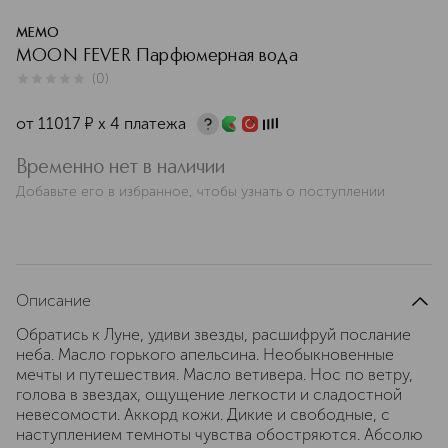
MEMO
MOON FEVER Парфюмерная вода
(
0
)
0
из
5
0
от
11017
¤
х 4 платежа
Временно нет в наличии
Добавьте его в избранное, чтобы узнать о поступлении
Описание
Обратись к Луне, удиви звезды, расшифруй послание
неба. Масло горького апельсина. Необыкновенные
мечты и путешествия. Масло ветивера. Нос по ветру,
голова в звездах, ощущение легкости и сладостной
невесомости. Аккорд кожи. Дикие и свободные, с
наступлением темноты чувства обостряются. Абсолю