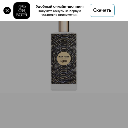
MOON FEVER Парфюмерная вода
Удобный онлайн-шоппинг
Скачать
Получите бонусы за первую 
установку приложения!
MOON FEVER Парфюмерная вода