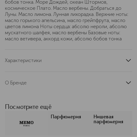
бобов тонка. Море Дождей, океан Штормов,
космическое Плато. Масло вербены. Добраться до
Луны. Масло лимона. Лунная лихорадка. Верхние ноты:
масло горького апельсина, масло грейпфрута, масло
цветов лимона Ноты сердца: абсолю нероли, абсолю
мускатного шалфея, масло вербены Базовые ноты:
масло ветивера, аккорд кожи, абсолю бобов тонка
Характеристики
страна производства
Франция
артикул
MMEDP75MF
О Бренде
Основатели парфюмерного бренда
Memo Paris ― супружеская пара
Клэр и Джон Моллой. Они
Посмотрите ещё
сотрудничают с талантливыми
парфюмерами Alienor Massenet,
Парфюмерия
Нишевая
парфюмерия
Juliette Karagueuzoglou, Philippe
Paparella-Paris, Karine Vinchon
Spehner, Marypierre Julien, Gaël