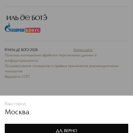
© ИЛЬ ДЕ БОТЭ
2026
Карта сайта
Политика в отношении обработки персональных данных и
конфиденциальности
Пользовательское соглашение и правила применения рекомендательных
технологий
Ведомость СОУТ
Ваш город
ДОБАВИТЬ В ИЗБРАННОЕ
Москва
Мы используем cookie-файлы и сервисы веб-аналитики. Они
необходимы для улучшения работы сайта. Подробнее –
OK
в
Политике конфиденциальности
ДА, ВЕРНО