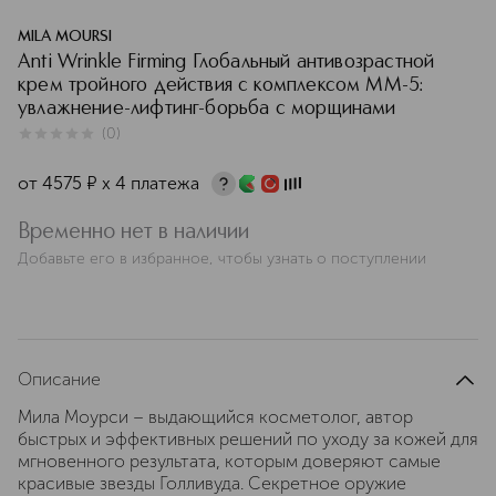
MILA MOURSI
Anti Wrinkle Firming Глобальный антивозрастной
крем тройного действия с комплексом ММ-5:
увлажнение-лифтинг-борьба с морщинами
(
0
)
0
из
5
0
от
4575
¤
х 4 платежа
Временно нет в наличии
Добавьте его в избранное, чтобы узнать о поступлении
Описание
Мила Моурси – выдающийся косметолог, автор
быстрых и эффективных решений по уходу за кожей для
мгновенного результата, которым доверяют самые
красивые звезды Голливуда. Секретное оружие