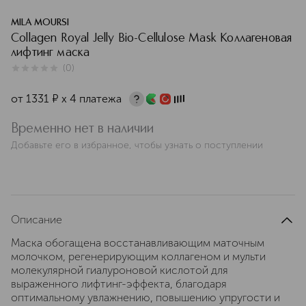
MILA MOURSI
Collagen Royal Jelly Bio-Cellulose Mask Коллагеновая
лифтинг маска
(
0
)
0
из
5
0
от
1331
¤
х 4 платежа
Временно нет в наличии
Добавьте его в избранное, чтобы узнать о поступлении
Описание
Маска обогащена восстанавливающим маточным
молочком, регенерирующим коллагеном и мульти
молекулярной гиалуроновой кислотой для
выраженного лифтинг-эффекта, благодаря
оптимальному увлажнению, повышению упругости и