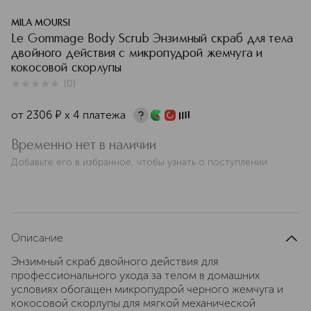
MILA MOURSI
Le Gommage Body Scrub Энзимный скраб для тела
двойного действия с микропудрой жемчуга и
кокосовой скорлупы
(
0
)
0
из
5
0
от
2306
¤
х 4 платежа
Временно нет в наличии
Добавьте его в избранное, чтобы узнать о поступлении
Описание
Энзимный скраб двойного действия для
профессионального ухода за телом в домашних
условиях обогащен микропудрой черного жемчуга и
кокосовой скорлупы для мягкой механической