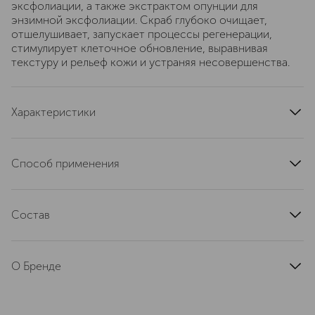
эксфолиации, а также экстрактом опунции для
энзимной эксфолиации. Скраб глубоко очищает,
отшелушивает, запускает процессы регенерации,
стимулирует клеточное обновление, выравнивая
текстуру и рельеф кожи и устраняя несовершенства.
Характеристики
артикул
BB101
Способ применения
Нанесите на влажную кожу тела массажными
циркулирующими движениями. Смойте водой.
Состав
Aqua, disodium laureth sulfosuccinate, cocos nucifera
shell powder, Cocamidopropyl betaine, acrylates/c10-30
О Бренде
alkyl acrylate crosspolymer, glycerin, 1,2-hexanediol,
caprylyl glycol, sodium benzoate, parfum, xanthan gum,
Бренд Mila Moursi, основанный
sodium hydroxide, Hydrolyzed opuntia ficus-indica flower
Милой Моурси, предлагает
extract, pearl powder, hexyl cinnamal, limonene.