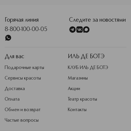
здоровьем кожи и волос и
<p class="MsoNormal"><span style="font-size: 12.0pt; lin
пробуждают истинную красоту.
Подробнее
Горячая линия
Следите за новостями
8-800-100-00-05
Для вас
ИЛЬ ДЕ БОТЭ
Подарочные карты
КЛУБ ИЛЬ ДЕ БОТЭ
Сервисы красоты
Магазины
Доставка
Акции
Оплата
Театр красоты
Обмен и возврат
Контакты
Частые вопросы