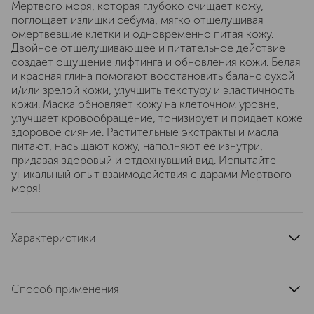
Мертвого моря, которая глубоко очищает кожу,
поглощает излишки себума, мягко отшелушивая
омертвевшие клетки и одновременно питая кожу.
Двойное отшелушивающее и питательное действие
создает ощущение лифтинга и обновления кожи. Белая
и красная глина помогают восстановить баланс сухой
и/или зрелой кожи, улучшить текстуру и эластичность
кожи. Маска обновляет кожу на клеточном уровне,
улучшает кровообращение, тонизирует и придает коже
здоровое сияние. Растительные экстракты и масла
питают, насыщают кожу, наполняют ее изнутри,
придавая здоровый и отдохнувший вид. Испытайте
уникальный опыт взаимодействия с дарами Мертвого
моря!
Характеристики
артикул
702
Способ применения
Наносите на чистую кожу лица и оставьте на 7-10