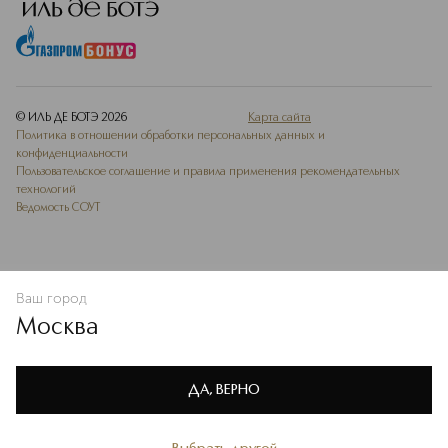
© ИЛЬ ДЕ БОТЭ
2026
Карта сайта
Политика в отношении обработки персональных данных и
конфиденциальности
Пользовательское соглашение и правила применения рекомендательных
технологий
Ведомость СОУТ
Ваш город
ДОБАВИТЬ В ИЗБРАННОЕ
Москва
Мы используем cookie-файлы и сервисы веб-аналитики. Они
необходимы для улучшения работы сайта. Подробнее –
OK
в
Политике конфиденциальности
ДА, ВЕРНО