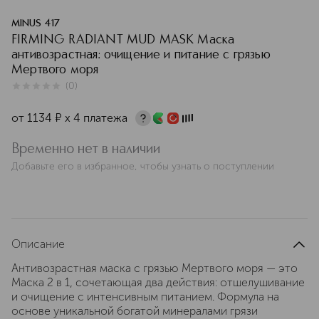
MINUS 417
FIRMING RADIANT MUD MASK Маска
антивозрастная: очищение и питание с грязью
Мертвого моря
(
0
)
0
из
5
0
от
1134
¤
х 4 платежа
Временно нет в наличии
Добавьте его в избранное, чтобы узнать о поступлении
Описание
Антивозрастная маска с грязью Мертвого моря — это
Маска 2 в 1, сочетающая два действия: отшелушивание
и очищение с интенсивным питанием. Формула на
основе уникальной богатой минералами грязи