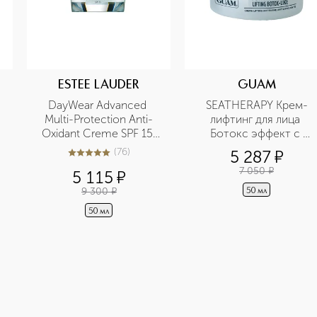
ESTEE LAUDER
GUAM
DayWear Advanced 
SEATHERAPY Крем-
Multi-Protection Anti-
лифтинг для лица 
Oxidant Creme SPF 15 
Ботокс эффект с 
Многофункциональный 
гиалуроновой кислото
(
76
)
5 287
¤
4.9
из
5
76
защитный крем c 
7 050
¤
5 115
¤
антиоксидантами
9 300
¤
50 мл
50 мл