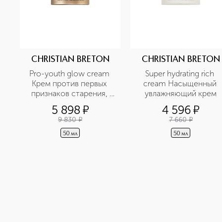
CHRISTIAN BRETON
CHRISTIAN BRETON
Pro-youth glow cream 
Super hydrating rich 
Крем против первых 
cream Насыщенный 
признаков старения, 
увлажняющий крем
улучшающий цвет лица
5 898
¤
4 596
¤
9 830
¤
7 660
¤
50 мл
50 мл