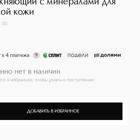
жняющий с минералами для
ой кожи
(
0
)
¤
х 4 платежа
нно нет в наличии
его в избранное, чтобы узнать о поступлении
ДОБАВИТЬ В ИЗБРАННОЕ