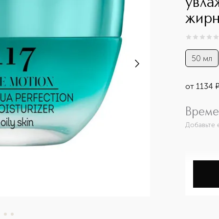
увла
жирн
0
из
5
0
50 мл
от
1134
Време
Добавьте 