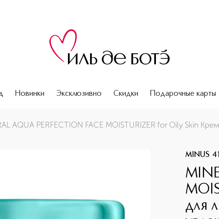
д
Новинки
Эксклюзивно
Скидки
Подарочные карты
y Skin Крем для лица интенсивный увлажняющий с минерал
MINUS 4
MINE
MOIS
для 