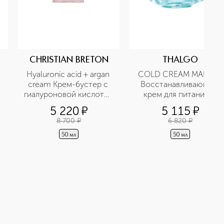
CHRISTIAN BRETON
THALGO
Hyaluronic acid + argan 
COLD CREAM MARINE 
cream Крем-бустер с 
Восстанавливающий 
гиалуроновой кислотой 
крем для питания и 
й
и аргановым маслом
комфорта кожи
5 220
¤
5 115
¤
8 700
¤
6 820
¤
50 мл
50 мл