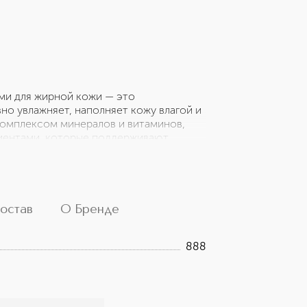
ми для жирной кожи — это
о увлажняет, наполняет кожу влагой и
комплексом минералов и витаминов,
иентами, которые поддерживают
т водный баланс и наполняют кожу
 действием и предотвращают
ных масел питает кожу, делая ее
тывается, мгновенно преображая кожу и
 опыт взаимодействия с дарами
остав
О Бренде
888