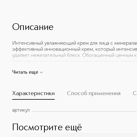
Описание
Интенсивный увлажняющий крем для лица с минерала
эффективный инновационный крем, который интенсивн
удаляет нежелательный блеск. Обогащенный ценным 
крем насыщает кожу натуральными активными ингред
оптимальный уровень увлажненности, восстанавливаю
Читать еще
изнутри. Витамины А и Е обладают антиоксидантным
преждевременное старение кожи. Комплекс раститель
гладкой и упругой. Легкая текстура крема быстро впи
придавая ей здоровое сияние. Испытайте уникальный
Характеристики
Способ применения
С
Мертвого моря!
артикул
Посмотрите ещё