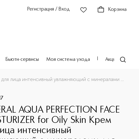
Регистрация / Вход
Корзина
Бьюти-сервисы
Моя система ухода
Акции
Театр
ами для жирной кожи
MINERAL AQUA PERFECTION FACE MOISTURIZER for Oily Skin Крем для лица интенсивный увлажняющий с минералами для жирной кожи
17
RAL AQUA PERFECTION FACE
TURIZER for Oily Skin Крем
лица интенсивный