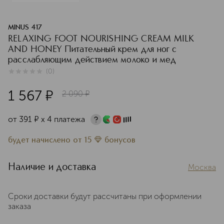
MINUS 417
RELAXING FOOT NOURISHING CREAM MILK
AND HONEY Питательный крем для ног с
расслабляющим действием молоко и мед
(
0
)
0
из
5
0
1 567
¤
2 090
¤
от
391
¤
х 4 платежа
будет начислено
от
15
бонусов
Наличие и доставка
Москва
Сроки доставки будут рассчитаны при оформлении
заказа