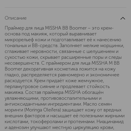
Описание
Праймер для лица MISSHA BB Boomer – это крем-
основа под макияж, который выравнивает
микрорельеф кожи и подготавливает её к нанесению
тональных и BB-средств. Заполняет мелкие морщинки,
сглаживает неровности, связанные с шелушением и
сухостью кожи, скрывает расширенные поры и следы
несовершенств. С праймером для лица MISSHA M BB
Boomer декоративная косметика ложится на кожу
гладко, распределяется равномерно и экономичнее
расходуется. Крем придаёт коже жемчужное,
перламутровое сияние и продлевает стойкость
макияжа. Состав праймера MISSHA обогащён
увлажняющими, противовоспалительными и
антиоксидантными ингредиентами. Масло семян
моринги (Moringa Oleifera) защищает кожу от вредных
внешних факторов и насыщает её полезными жирными
кислотами, токоферолами и протеинами. Ниацинамид
и аденозин улучшают местную циркуляцию крови,