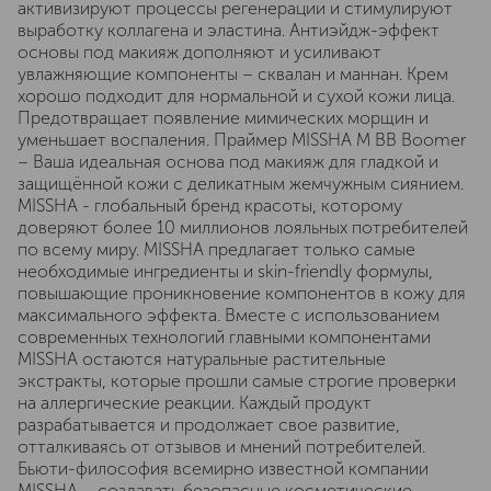
активизируют процессы регенерации и стимулируют
выработку коллагена и эластина. Антиэйдж-эффект
основы под макияж дополняют и усиливают
увлажняющие компоненты – сквалан и маннан. Крем
хорошо подходит для нормальной и сухой кожи лица.
Предотвращает появление мимических морщин и
уменьшает воспаления. Праймер MISSHA M BB Boomer
– Ваша идеальная основа под макияж для гладкой и
защищённой кожи с деликатным жемчужным сиянием.
MISSHA - глобальный бренд красоты, которому
доверяют более 10 миллионов лояльных потребителей
по всему миру. MISSHA предлагает только самые
необходимые ингредиенты и skin-friendly формулы,
повышающие проникновение компонентов в кожу для
максимального эффекта. Вместе с использованием
современных технологий главными компонентами
MISSHA остаются натуральные растительные
экстракты, которые прошли самые строгие проверки
на аллергические реакции. Каждый продукт
разрабатывается и продолжает свое развитие,
отталкиваясь от отзывов и мнений потребителей.
Бьюти-философия всемирно известной компании
MISSHA – создавать безопасные косметические