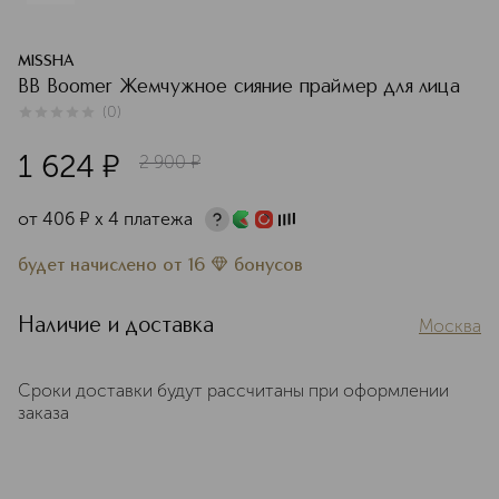
MISSHA
BB Boomer Жемчужное сияние праймер для лица
(
0
)
0
из
5
0
1 624
¤
2 900
¤
от
406
¤
х 4 платежа
будет начислено
от
16
бонусов
Наличие и доставка
Москва
Сроки доставки будут рассчитаны при оформлении
заказа