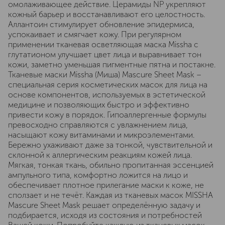
омолаживающее действие. Церамиды NP укрепляют
кожный барьер и восстанавливают его целостность.
Аллантоин стимулирует обновление эпидермиса,
успокаивает и смягчает кожу. При регулярном
применении тканевая осветляющая маска Missha с
глутатионом улучшает цвет лица и выравнивает тон
кожи, заметно уменьшая пигментные пятна и постакне.
Тканевые маски Missha (Миша) Mascure Sheet Mask –
специальная серия косметических масок для лица на
основе компонентов, используемых в эстетической
медицине и позволяющих быстро и эффективно
привести кожу в порядок. Гипоаллергенные формулы
превосходно справляются с увлажнением лица,
насыщают кожу витаминами и микроэлементами.
Бережно ухаживают даже за тонкой, чувствительной и
склонной к аллергическим реакциям кожей лица.
Мягкая, тонкая ткань, обильно пропитанная эссенцией
ампульного типа, комфортно ложится на лицо и
обеспечивает плотное прилегание маски к коже, не
сползает и не течёт. Каждая из тканевых масок MISSHA
Mascure Sheet Mask решает определённую задачу и
подбирается, исходя из состояния и потребностей