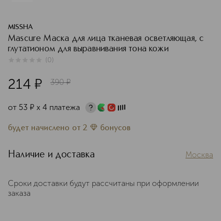
MISSHA
Mascure Маска для лица тканевая осветляющая, с
глутатионом для выравнивания тона кожи
(
0
)
0
из
5
0
214
¤
390
¤
от
53
¤
х 4 платежа
будет начислено
от
2
бонусов
Наличие и доставка
Москва
Сроки доставки будут рассчитаны при оформлении
заказа