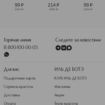
маслом ши для 
кислотами для 
жемчуга 
99
¤
214
¤
99
¤
сухой кожи
тонкой и 
придающая 
чувствительной 
сияние тусклой 
220
¤
390
¤
220
¤
кожи
коже
<p class="MsoNormal"><span style="font-size: 12.0pt; line
Горячая линия
Следите за новостями
8-800-100-00-05
Для вас
ИЛЬ ДЕ БОТЭ
Подарочные карты
КЛУБ ИЛЬ ДЕ БОТЭ
Сервисы красоты
Магазины
Доставка
Акции
Оплата
Театр красоты