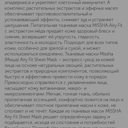
эпидермиса и укрепляет клеточный иммунитет. А
комплекс растительных экстрактов и эфирных масел
обеспечивает противовоспалительный и
успокаивающий эффекты, снимает зуд и устраняет
шелушения. Питательная тканевая маска MISSHA Airy Fit
с экстрактом мёда придаёт коже здоровый блеск и
сияние, возвращает ей упругость, гладкость,
эластичность и молодость. Подходит для всех типов
кожи, особенно для зрелой и сухой, и может
использоваться ежедневно. Тканевые маски Missha
(Миша) Airy Fit Sheet Mask – экспресс-уход за кожей
лица на основе натуральных овощей, растительных
экстрактов и природных компонентов, позволяющий
быстро и эффективно привести кожу в порядок.
Превосходно справляются с увлажнением лица,
насыщают кожу витаминами, макро- и
микроэлементами. Мягкая, тонкая ткань, обильно
пропитанная эссенцией, комфортно ложится на лицо и
обеспечивает плотное прилегание маски к коже, не
сползает и не течёт. Каждая из тканевых масок MISSHA
Airy Fit Sheet Mask решает определённую задачу и
подбирается, исходя из состояния и потребностей