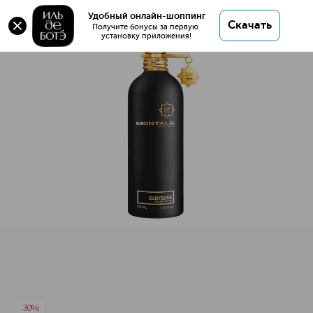
Оригинал 💯 OUDYSSEE Парфюмерная вода
Удобный онлайн-шоппинг
Скачать
купить в интернет магазине ИЛЬ ДЕ БОТЭ с
Получите бонусы за первую 
установку приложения!
доставкой.
OUDYSSEE Парфюмерная вода
Описание
Характеристики
-30%