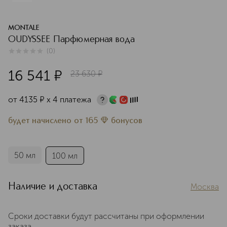
MONTALE
OUDYSSEE Парфюмерная вода
(
0
)
0
из
5
0
16 541
¤
23 630
¤
от
4135
¤
х 4 платежа
будет начислено
от
165
бонусов
50 мл
100 мл
Наличие и доставка
Москва
Сроки доставки будут рассчитаны при оформлении
заказа