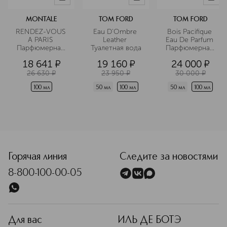
MONTALE
TOM FORD
TOM FORD
RENDEZ-VOUS 
Eau D'Ombre 
Bois Pacifique 
A PARIS 
Leather 
Eau De Parfum 
Парфюмерная 
Туалетная вода
Парфюмерная 
вода
вода
18 641
¤
19 160
¤
24 000
¤
26 630
¤
23 950
¤
30 000
¤
100 мл
50 мл
100 мл
50 мл
100 мл
<p class="MsoNormal"><span style="font-size: 12.0pt; lin
Горячая линия
Следите за новостями
8-800-100-00-05
Для вас
ИЛЬ ДЕ БОТЭ