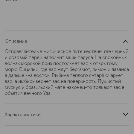
Описание
Отправляйтесь в мифическое путешествие, где черный
и розовый перец наполнит ваши паруса. На спокойных
волнах морской бриз подтолкнет вас к открытому
морю Сицилии, где вас ждут бергамот, лимон и лаванда
а дальше -на восток. Глубина теплого янтаря очарует
вас, а имбирь вернет вас на поверхность. Пушистый
мускус и бразильский мате наконец-то толкают вас в
объятия вечного Уда.
Характеристики
страна производства
Франция
артикул
458634