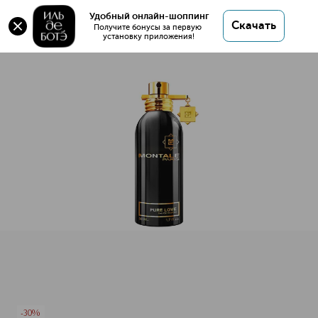
Оригинал 💯 PURE LOVE Парфюмерная вода
Удобный онлайн-шоппинг
Скачать
купить в интернет магазине ИЛЬ ДЕ БОТЭ с
Получите бонусы за первую 
установку приложения!
доставкой.
PURE LOVE Парфюмерная вода
Описание
Характеристики
-30%