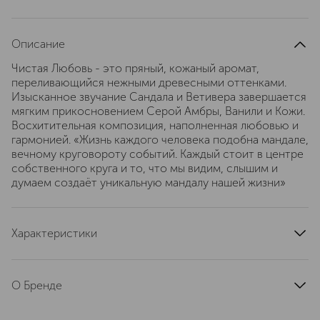
Описание
Чистая Любовь - это пряный, кожаный аромат,
переливающийся нежными древесными оттенками.
Изысканное звучание Сандала и Ветивера завершается
мягким прикосновением Серой Амбры, Ванили и Кожи.
Восхитительная композиция, наполненная любовью и
гармонией. «Жизнь каждого человека подобна мандале,
вечному круговороту событий. Каждый стоит в центре
собственного круга и то, что мы видим, слышим и
думаем создаёт уникальную мандалу нашей жизни»
Характеристики
страна производства
Франция
артикул
457125
О Бренде
Бренд парфюмерии MONTALE