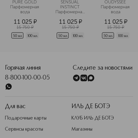
PURE GOLD 
SENSUAL 
OUDYSSEE 
Парфюмерная 
INSTINCT 
Парфюмерная 
вода
Парфюмерная 
вода
вода
11 025
¤
11 025
¤
11 025
¤
15 750
¤
15 750
¤
15 750
¤
50 мл
100 мл
50 мл
100 мл
50 мл
100 мл
<p class="MsoNormal"><span style="font-size: 12.0pt; lin
Горячая линия
Следите за новостями
8-800-100-00-05
Для вас
ИЛЬ ДЕ БОТЭ
Подарочные карты
КЛУБ ИЛЬ ДЕ БОТЭ
Сервисы красоты
Магазины