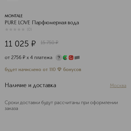
MONTALE
PURE LOVE Парфюмерная вода
(
0
)
0
из
5
0
11 025
¤
15 750
¤
от
2756
¤
х 4 платежа
будет начислено
от
110
бонусов
Наличие и доставка
Москва
Сроки доставки будут рассчитаны при оформлении
заказа