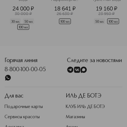
вода
24 000
¤
18 641
¤
19 160
¤
30 000
¤
26 630
¤
23 950
¤
30 мл
50 мл
100 мл
50 мл
100 мл
100 мл
<p class="MsoNormal"><span style="font-size: 12.0pt; lin
Горячая линия
Следите за новостями
8-800-100-00-05
Для вас
ИЛЬ ДЕ БОТЭ
Подарочные карты
КЛУБ ИЛЬ ДЕ БОТЭ
Сервисы красоты
Магазины