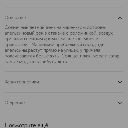
Описание
Солнечный летний день на маленьком острове,
апельсиновый сок в стакане с соломинкой, воздух
пропитан нежным ароматом цветов, моря и
пряностей… Маленький прибрежный город, где
апельсины растут прямо на улицах, у причала
покачиваются белые яхты. Солнце, пляж, море и загар –
самые модные атрибуты лета.
Характеристики
страна производства
Франция
артикул
453332
О Бренде
Бренд парфюмерии MONTALE
(Монталь) был основан в 2003 году
Пьером Монталем в Париже. Пьер
Посмотрите ещё