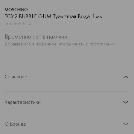
MOSCHINO
TOY2 BUBBLE GUM Туалетная Вода, 1 мл
(
0
)
0
из
5
0
Временно нет в наличии
Добавьте его в избранное, чтобы узнать о поступлении
Описание
Характеристики
страна производства
Россия
артикул
6X64
О Бренде