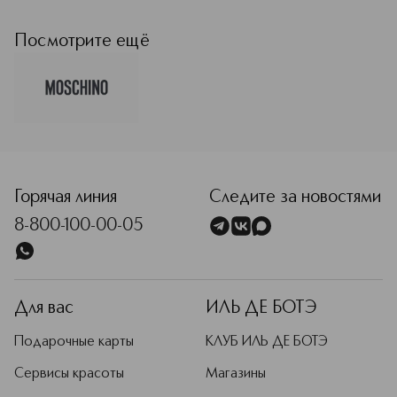
Moschino (Москино) — модный
итальянский бренд, основанный в
1983 г. кутюрье Франко Москино,
Посмотрите ещё
чей экстравагантный, ироничный
стиль стал символом озорства и
эпатажа в индустрии моды и
завоевал множество поклонников
по всему миру.
Подробнее
<p class="MsoNormal"><span style="font-size: 12.0pt; line
Горячая линия
Следите за новостями
8-800-100-00-05
Для вас
ИЛЬ ДЕ БОТЭ
Подарочные карты
КЛУБ ИЛЬ ДЕ БОТЭ
Сервисы красоты
Магазины