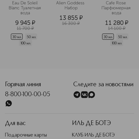
Eau De Soleil 
Alien Goddess 
Cafe Rose 
Blanc Туалетная 
Набор
Парфюмерная 
вода
вода
13 855
¤
9 945
¤
11 280
¤
16 300
¤
11 700
¤
14 100
¤
30 мл
50 мл
30 мл
50 мл
100 мл
100 мл
Горячая линия
Следите за новостями
8-800-100-00-05
Для вас
ИЛЬ ДЕ БОТЭ
Подарочные карты
КЛУБ ИЛЬ ДЕ БОТЭ