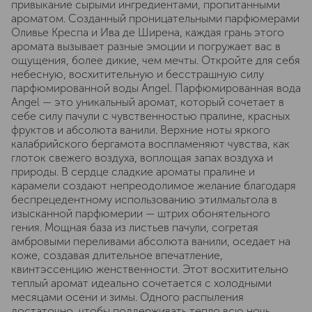
привыкание сырыми ингредиентами, пропитанными
ароматом. Созданный проницательными парфюмерами
Оливье Креспа и Ива де Ширена, каждая грань этого
аромата вызывает разные эмоции и погружает вас в
ощущения, более дикие, чем мечты. Откройте для себя
небесную, восхитительную и бесстрашную силу
парфюмированной воды Angel. Парфюмированная вода
Angel — это уникальный аромат, который сочетает в
себе силу пачули с чувственностью пралине, красных
фруктов и абсолюта ванили. Верхние ноты яркого
калабрийского бергамота воспламеняют чувства, как
глоток свежего воздуха, воплощая запах воздуха и
природы. В сердце сладкие ароматы пралине и
карамели создают непреодолимое желание благодаря
беспрецедентному использованию этилмальтола в
изысканной парфюмерии — штрих обонятельного
гения. Мощная база из листьев пачули, согретая
амбровыми переливами абсолюта ванили, оседает на
коже, создавая длительное впечатление,
квинтэссенцию женственности. Этот восхитительно
теплый аромат идеально сочетается с холодными
месяцами осени и зимы. Одного распыления
достаточно, чтобы поддерживать тепло всю ночь.