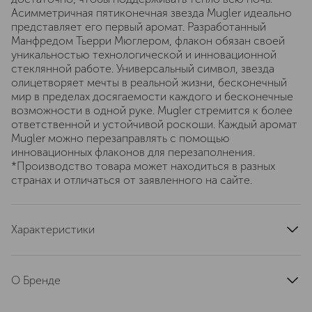
Асимметричная пятиконечная звезда Mugler идеально
представляет его первый аромат. Разработанный
Манфредом Тьерри Мюглером, флакон обязан своей
уникальностью технологической и инновационной
стеклянной работе. Универсальный символ, звезда
олицетворяет мечты в реальной жизни, бесконечный
мир в пределах досягаемости каждого и бесконечные
возможности в одной руке. Mugler стремится к более
ответственной и устойчивой роскоши. Каждый аромат
Mugler можно перезаправлять с помощью
инновационных флаконов для перезаполнения.
*Производство товара может находиться в разных
странах и отличаться от заявленного на сайте.
Характеристики
тип продукта
парфюмерная вода
верхние ноты
бергамот
О Бренде
ноты сердца
пралине, карамель
Ароматы Mugler (Муглер) — про
базовые ноты
пачулевые листья, амбра, ваниль