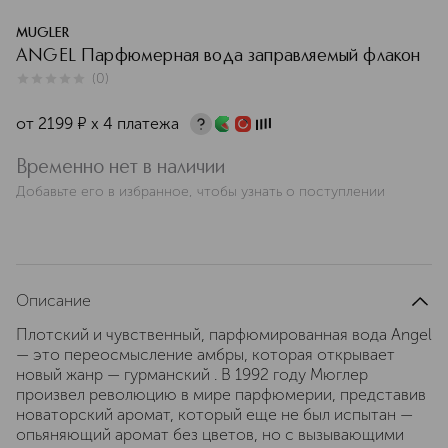
MUGLER
ANGEL Парфюмерная вода заправляемый флакон
(
0
)
0
из
5
0
от
2199
¤
х 4 платежа
Временно нет в наличии
Добавьте его в избранное, чтобы узнать о поступлении
Описание
Плотский и чувственный, парфюмированная вода Angel
— это переосмысление амбры, которая открывает
новый жанр — гурманский . В 1992 году Мюглер
произвел революцию в мире парфюмерии, представив
новаторский аромат, который еще не был испытан —
опьяняющий аромат без цветов, но с вызывающими