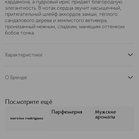
кардамона, а пудровый ирис придаёт благородную
элегантность. В нотах сердца звучит насыщенный,
притягательный шлейф аккордов замши, тёплого
сандалового дерева и землистого ветивера,
пронизанный нежным, сладким, манящим оттенком
бобов тонка.
Характеристики
страна производства
Франция
артикул
82000407BP
О Бренде
История ароматов бренда NARCISO
RODRIGUEZ началась с мускуса. В
юности Нарсисо Родригесу
Посмотрите ещё
подарили редкое египетское
мускусное масло, которое стало
Парфюмерия
Мужские
ароматы
его ольфакторным автографом. Он
был очарован уникальной
выразительной силой мускуса, и
потому было понятно, что в сердце