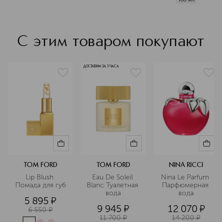
С этим товаром покупают
ДОСТАВИМ ЗА 3 ЧАСА
TOM FORD
TOM FORD
NINA RICCI
Lip Blush 
Eau De Soleil 
Nina Le Parfum 
Помада для губ
Blanc Туалетная 
Парфюмерная 
вода
вода
5 895
¤
9 945
¤
12 070
¤
6 550
¤
11 700
¤
14 200
¤