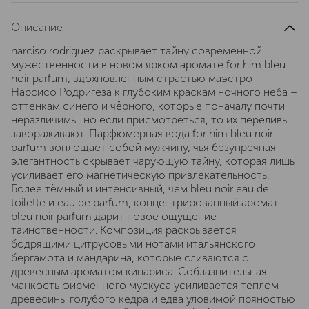
Описание
narciso rodriguez раскрывает тайну современной
мужественности в новом ярком аромате for him bleu
noir parfum, вдохновленным страстью маэстро
Нарсисо Родригеза к глубоким краскам ночного неба –
оттенкам синего и чёрного, которые поначалу почти
неразличимы, но если присмотреться, то их переливы
завораживают. Парфюмерная вода for him bleu noir
parfum воплощает собой мужчину, чья безупречная
элегантность скрывает чарующую тайну, которая лишь
усиливает его магнетическую привлекательность.
Более тёмный и интенсивный, чем bleu noir eau de
toilette и eau de parfum, концентрированный аромат
bleu noir parfum дарит новое ощущение
таинственности. Композиция раскрывается
бодрящими цитрусовыми нотами итальянского
бергамота и мандарина, которые сливаются с
древесным ароматом кипариса. Соблазнительная
манкость фирменного мускуса усиливается теплом
древесины голубого кедра и едва уловимой пряностью