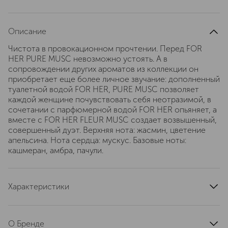
Описание
Чистота в провокационном прочтении. Перед FOR
HER PURE MUSC невозможно устоять. А в
сопровождении других ароматов из коллекции он
приобретает еще более личное звучание: дополненный
туалетной водой FOR HER, PURE MUSC позволяет
каждой женщине почувствовать себя неотразимой, в
сочетании с парфюмерной водой FOR HER опьяняет, а
вместе с FOR HER FLEUR MUSC создает возвышенный,
совершенный дуэт. Верхняя нота: жасмин, цветение
апельсина. Нота сердца: мускус. Базовые ноты:
кашмеран, амбра, пачули.
Характеристики
страна производства
Франция
артикул
851595BP
О Бренде