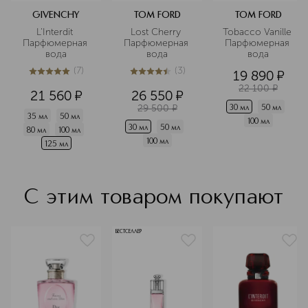
GIVENCHY
TOM FORD
TOM FORD
L'Interdit 
Lost Cherry 
Tobacco Vanille 
Парфюмерная 
Парфюмерная 
Парфюмерная 
вода
вода
вода
(
7
)
(
3
)
19 890
¤
5
из
5
7
4.4
из
5
3
22 100
¤
21 560
¤
26 550
¤
29 500
¤
30 мл
50 мл
35 мл
50 мл
100 мл
30 мл
50 мл
80 мл
100 мл
100 мл
125 мл
С этим товаром покупают
БЕСТСЕЛЛЕР