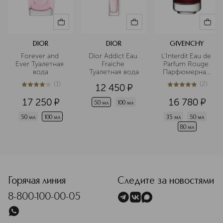
DIOR
DIOR
GIVENCHY
Forever and 
Dior Addict Eau 
L’Interdit Eau de 
Ever Туалетная 
Fraiche 
Parfum Rouge 
вода
Туалетная вода
Парфюмерная 
вода
(
1
)
(
2
)
12 450
¤
4
из
5
1
5
из
5
2
17 250
¤
16 780
¤
50 мл
100 мл
50 мл
100 мл
35 мл
50 мл
80 мл
<p class="MsoNormal"><span style="font-size: 12.0pt; lin
Горячая линия
Следите за новостями
8-800-100-00-05