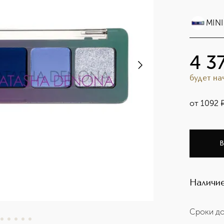
MIN
мин
4 3
будет н
от
1092
В
Наличие
Сроки до