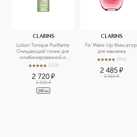
CLARINS
CLARINS
Lotion Tonique Purifiante 
Fix' Make-Up Фиксатор 
Очищающий тоник для 
для макияжа
комбинированной и 
(
501
)
5
из
5
501
жирной кожи
(
203
)
5
из
5
203
2 485
¤
2 720
¤
3 550
¤
3 200
¤
200 мл