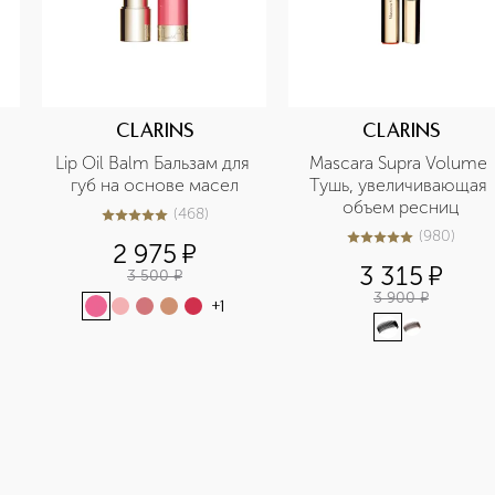
CLARINS
CLARINS
Lip Oil Balm Бальзам для 
Mascara Supra Volume 
губ на основе масел
Тушь, увеличивающая 
объем ресниц
(
468
)
4.9
из
5
468
(
980
)
5
из
5
980
2 975
¤
3 315
¤
3 500
¤
3 900
¤
+
1