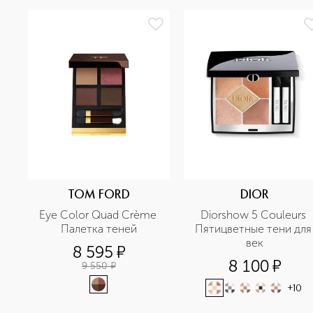
TOM FORD
DIOR
Eye Color Quad Crème 
Diorshow 5 Couleurs 
Палетка теней
Пятицветные тени для 
век
8 595
¤
8 100
¤
9 550
¤
+
10