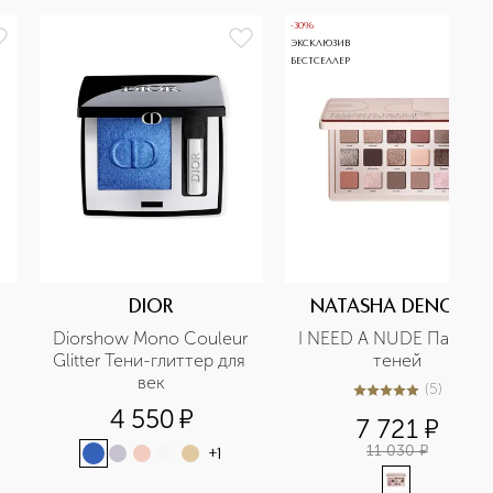
-30%
ЭКСКЛЮЗИВ
БЕСТСЕЛЛЕР
DIOR
NATASHA DENONA
Diorshow Mono Couleur 
I NEED A NUDE Палетка
Glitter Тени-глиттер для 
теней
век
(
5
)
5
из
5
5
4 550
¤
7 721
¤
11 030
¤
+
1