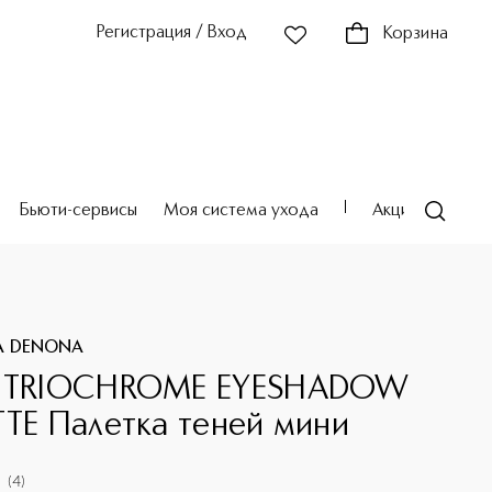
Регистрация / Вход
Корзина
Бьюти-сервисы
Моя система ухода
Акции
Театр
A DENONA
I TRIOCHROME EYESHADOW
TTE Палетка теней мини
(
4
)