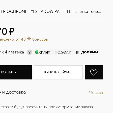
I TRIOCHROME EYESHADOW PALETTE Палетка теней
и
70
¤
ачислено
от
43
бонусов
¤
х 4 платежа
 КОРЗИНУ
КУПИТЬ СЕЙЧАС
 и доставка
Москва
ставки будут рассчитаны при оформлении заказа