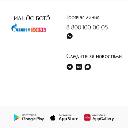
<p class="MsoNormal"><span style="font-size: 12.0pt; lin
Горячая линия
8-800-100-00-05
Следите за новостями