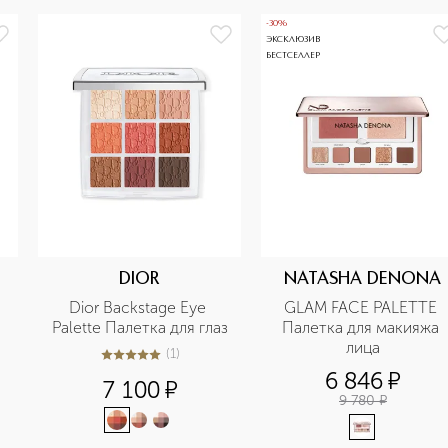
-30%
ЭКСКЛЮЗИВ
БЕСТСЕЛЛЕР
DIOR
NATASHA DENONA
Dior Backstage Eye 
GLAM FACE PALETTE 
Palette Палетка для глаз
Палетка для макияжа 
лица
(
1
)
5
из
5
1
6 846
¤
7 100
¤
9 780
¤