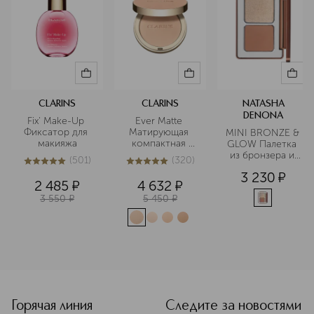
CLARINS
CLARINS
NATASHA
DENONA
Fix' Make-Up 
Ever Matte 
Фиксатор для 
Матирующая 
MINI BRONZE & 
макияжа
компактная 
GLOW Палетка 
пудра
из бронзера и 
(
501
)
(
320
)
пудры
5
из
5
501
5
из
5
320
3 230
¤
2 485
¤
4 632
¤
3 550
¤
5 450
¤
<p class="MsoNormal"><span style="font-size: 12.0pt; lin
Горячая линия
Следите за новостями