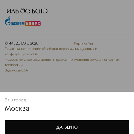
© ИЛЬ ДЕ БОТЭ
2026
Карта сайта
Политика в отношении обработки персональных данных и
конфиденциальности
Пользовательское соглашение и правила применения рекомендательных
технологий
Ведомость СОУТ
Ваш город
В КОРЗИНУ
КУПИТЬ СЕЙЧАС
Москва
Мы используем cookie-файлы и сервисы веб-аналитики. Они
необходимы для улучшения работы сайта. Подробнее –
OK
в
Политике конфиденциальности
ДА, ВЕРНО