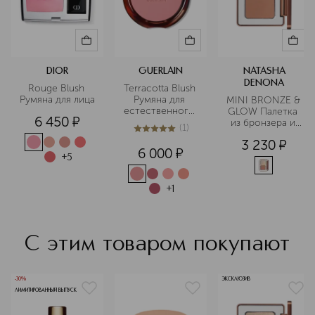
Подробнее
DIOR
GUERLAIN
NATASHA
DENONA
Rouge Blush 
Terracotta Blush 
Румяна для лица
Румяна для 
MINI BRONZE & 
естественного 
GLOW Палетка 
6 450
¤
сияния кожи
из бронзера и 
(
1
)
пудры
5
из
5
1
3 230
¤
6 000
¤
+
5
+
1
С этим товаром покупают
-30%
ЭКСКЛЮЗИВ
ЛИМИТИРОВАННЫЙ ВЫПУСК