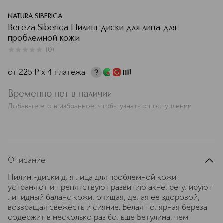
NATURA SIBERICA
Bereza Siberica Пилинг-диски для лица для
проблемной кожи
(
0
)
0
из
5
0
от
225
¤
х 4 платежа
Временно нет в наличии
Добавьте его в избранное, чтобы узнать о поступлении
Описание
Пилинг-диски для лица для проблемной кожи
устраняют и препятствуют развитию акне, регулируют
липидный баланс кожи, очищая, делая ее здоровой,
возвращая свежесть и сияние. Белая полярная береза
содержит в несколько раз больше Бетулина, чем