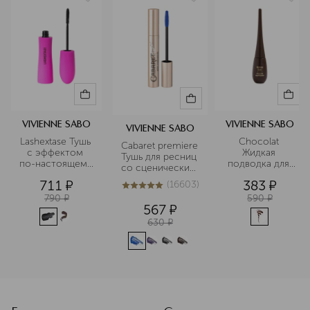
VIVIENNE SABO
VIVIENNE SABO
VIVIENNE SABO
Lashextase Тушь 
Chocolat 
Cabaret premiere 
с эффектом 
Жидкая 
Тушь для ресниц 
по-настоящему 
подводка для 
со сценическим 
невероятного 
глаз
эффектом
711
¤
383
¤
(
16603
)
объема
5
из
5
16603
790
¤
590
¤
567
¤
630
¤
<p class="MsoNormal"><span style="font-size: 12.0pt; line