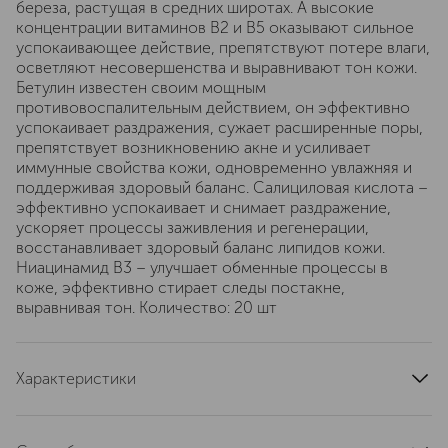
береза, растущая в средних широтах. А высокие
концентрации витаминов B2 и B5 оказывают сильное
успокаивающее действие, препятствуют потере влаги,
осветляют несовершенства и выравнивают тон кожи.
Бетулин известен своим мощным
противовоспалительным действием, он эффективно
успокаивает раздражения, сужает расширенные поры,
препятствует возникновению акне и усиливает
иммунные свойства кожи, одновременно увлажняя и
поддерживая здоровый баланс. Салициловая кислота –
эффективно успокаивает и снимает раздражение,
ускоряет процессы заживления и регенерации,
восстанавливает здоровый баланс липидов кожи.
Ниацинамид В3 – улучшает обменные процессы в
коже, эффективно стирает следы постакне,
выравнивая тон. Количество: 20 шт
Характеристики
артикул
4630079562091