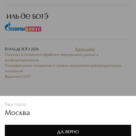
© ИЛЬ ДЕ БОТЭ
2026
Карта сайта
Политика в отношении обработки персональных данных и
конфиденциальности
Пользовательское соглашение и правила применения рекомендательных
технологий
Ведомость СОУТ
Ваш город
ДОБАВИТЬ В ИЗБРАННОЕ
Москва
Мы используем cookie-файлы и сервисы веб-аналитики. Они
необходимы для улучшения работы сайта. Подробнее –
OK
в
Политике конфиденциальности
ДА, ВЕРНО