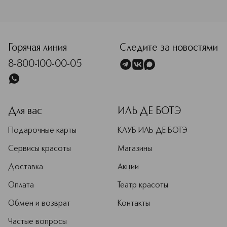
(производное масла алтайской облепихи), Benzyl
Alcohol, Ethylhexylglycerin, Parfum, Benzyl Benzoate. (*) –
органические ингредиенты (WH) – органические
<p class="MsoNormal"><span style="font-size: 12.0pt; lin
экстракты дикорастущих растений Сибири (PS) –
производное масла сибирского кедра (HR) –
Горячая линия
Следите за новостями
производное масла алтайской облепихи
8-800-100-00-05
Для вас
ИЛЬ ДЕ БОТЭ
Подарочные карты
КЛУБ ИЛЬ ДЕ БОТЭ
Сервисы красоты
Магазины
Доставка
Акции
Оплата
Театр красоты
Обмен и возврат
Контакты
Частые вопросы