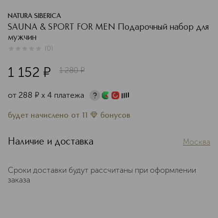
NATURA SIBERICA
SAUNA & SPORT FOR MEN Подарочный набор для
мужчин
(
0
)
0
из
5
0
1 152
¤
1 280
¤
от
288
¤
х 4 платежа
будет начислено
от
11
бонусов
Наличие и доставка
Москва
Сроки доставки будут рассчитаны при оформлении
заказа