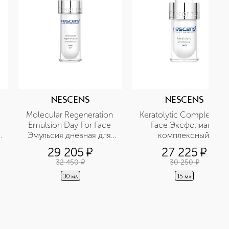
NESCENS
NESCENS
Molecular Regeneration 
Keratolytic Complex For 
Emulsion Day For Face 
Face Эксфолиант 
Эмульсия дневная для 
комплексный 
молекулярной 
кератолитический для 
29 205
¤
27 225
¤
регенерации для лица
лица
32 450
¤
30 250
¤
30 мл
15 мл