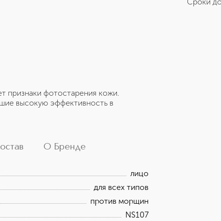
Сроки до
т признаки фотостарения кожи.
вшие высокую эффективность в
остав
О Бренде
лицо
для всех типов
против морщин
NS107