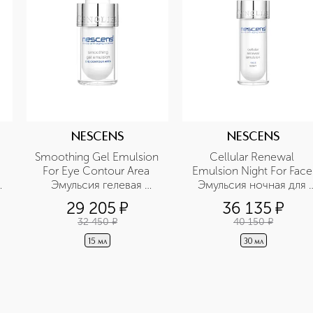
NESCENS
NESCENS
Smoothing Gel Emulsion 
Cellular Renewal 
For Eye Contour Area 
Emulsion Night For Face 
Эмульсия гелевая 
Эмульсия ночная для 
разглаживающая для 
обновления клеток для 
29 205
¤
36 135
¤
контура глаз
лица
32 450
¤
40 150
¤
15 мл
30 мл