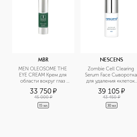
MBR
NESCENS
MEN OLEOSOME THE 
Zombie Cell Clearing 
EYE CREAM Крем для 
Serum Face Сыворотка 
области вокруг глаз 
для удаления «клеток-
разглаживающий
зомби» для лица
33 750
¤
39 105
¤
45 000
¤
43 450
¤
15 мл
30 мл