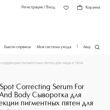
Регистрация / Вход
Корзина
Бьюти-сервисы
Моя система ухода
Акции
Театр
я коррекции пигментных пятен для лица и тела
S
Spot Correcting Serum For
 And Body Сыворотка для
екции пигментных пятен для