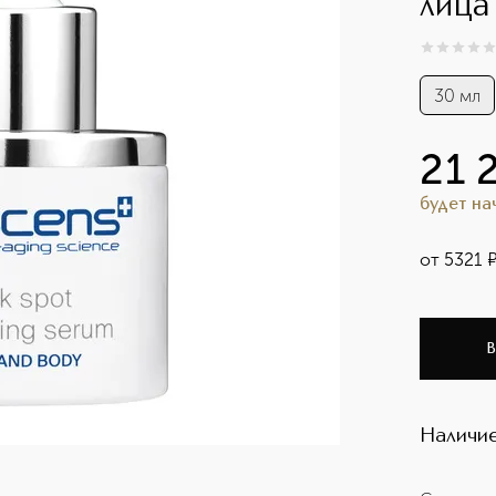
лица
0
из
5
0
30 мл
21 
будет н
от
5321
В
Наличие