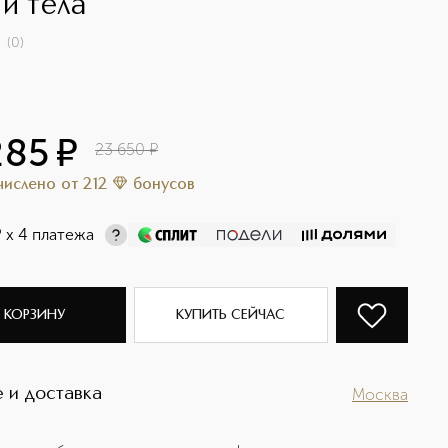
 и тела
(
0
)
285
¤
23 650
¤
ачислено
от
212
бонусов
¤
х 4 платежа
 КОРЗИНУ
КУПИТЬ СЕЙЧАС
 и доставка
Москва