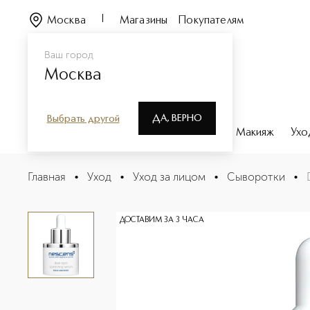
Москва
Магазины
Покупателям
Ваш город
Москва
ДА, ВЕРНО
Выбрать другой
Каталог
Бренды
Парфюмерия
Макияж
Ухо
Dark Spot Correcting Serum For Face And Body Сыворот
Главная
•
Уход
•
Уход за лицом
•
Сыворотки
•
Описание
Характеристики
ДОСТАВИМ ЗА 3 ЧАСА