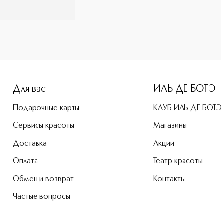
-height: 107%; color: #00b0f0;">Лосьон двухфазный для снят
Для вас
ИЛЬ ДЕ БОТЭ
Подарочные карты
КЛУБ ИЛЬ ДЕ БОТ
Сервисы красоты
Магазины
Доставка
Акции
Оплата
Театр красоты
Обмен и возврат
Контакты
Частые вопросы