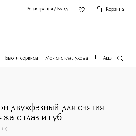
Регистрация / Вход
Корзина
Бьюти-сервисы
Моя система ухода
Акции
Театр
S
он двухфазный для снятия
жа с глаз и губ
(
0
)