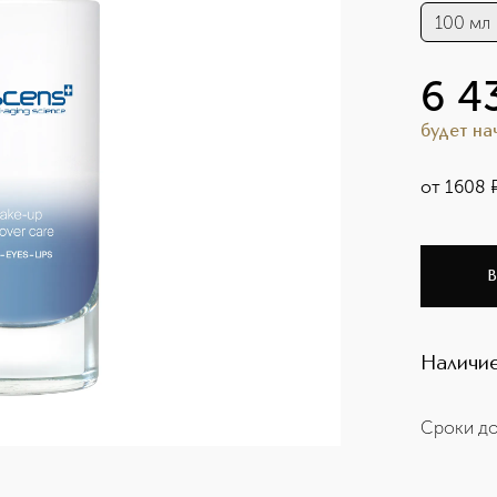
100 мл
6 4
будет н
от
1608
В
Наличие
Сроки до