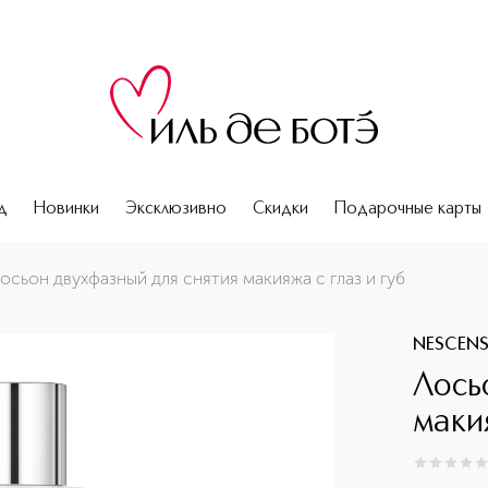
д
Новинки
Эксклюзивно
Скидки
Подарочные карты
осьон двухфазный для снятия макияжа с глаз и губ
NESCEN
Лось
макия
0
из
5
0