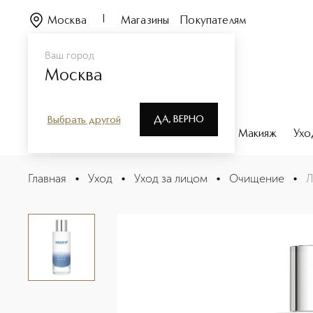
Москва
Магазины
Покупателям
Ваш город
Москва
ДА, ВЕРНО
Выбрать другой
Каталог
Бренды
Парфюмерия
Макияж
Ухо
Лосьон двухфазный для снятия макияжа с глаз и губ
Главная
•
Уход
•
Уход за лицом
•
Очищение
•
Л
Описание
Характеристики