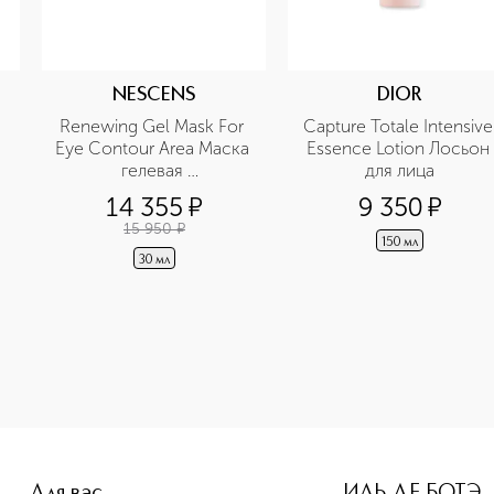
NESCENS
DIOR
Renewing Gel Mask For 
Capture Totale Intensive 
Eye Contour Area Маска 
Essence Lotion Лосьон 
а
гелевая 
для лица
восстанавливающая 
14 355
¤
9 350
¤
для контура глаз
15 950
¤
150 мл
30 мл
e-height: 107%; color: #00b0f0;">Лосьон тонизирующий для 