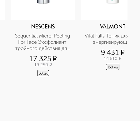
NESCENS
VALMONT
Sequential Micro-Peeling 
Vital Falls Тоник для лица
For Face Эксфолиант 
энергизирующий
тройного действия для 
9 431
¤
лица
17 325
¤
14 510
¤
19 250
¤
150 мл
60 мл
активации метаболизма для лица приобретайте в нашем интер