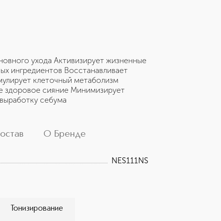
овного ухода Активизирует жизненные
ных ингредиентов Восстанавливает
мулирует клеточный метаболизм
же здоровое сияние Минимизирует
 выработку себума
остав
О Бренде
NES111NS
Тонизирование