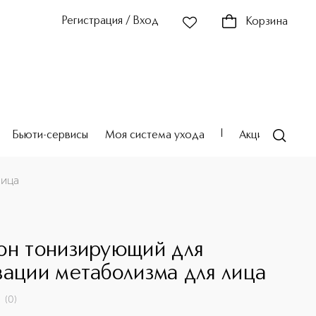
Регистрация / Вход
Корзина
Бьюти-сервисы
Моя система ухода
Акции
Театр
лица
S
он тонизирующий для
вации метаболизма для лица
(
0
)