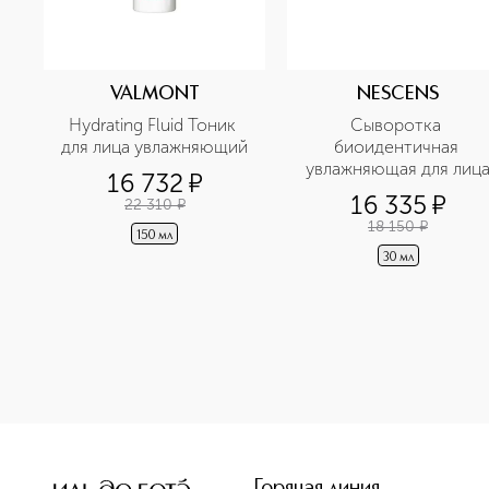
VALMONT
NESCENS
Hydrating Fluid Тоник 
Сыворотка 
для лица увлажняющий
биоидентичная 
увлажняющая для лиц
16 732
¤
16 335
¤
22 310
¤
18 150
¤
150 мл
30 мл
<p class="MsoNormal"><span style="font-size: 12.0pt; lin