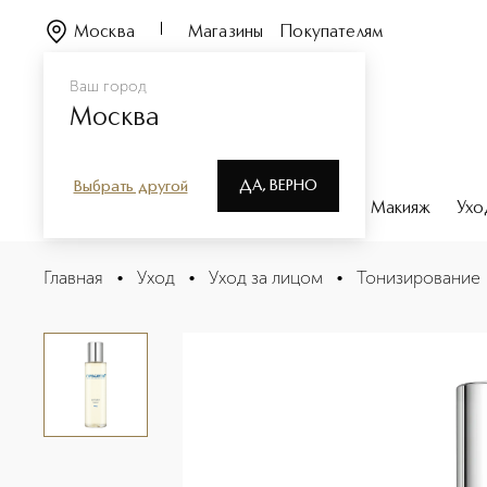
Москва
Магазины
Покупателям
Ваш город
Москва
ДА, ВЕРНО
Выбрать другой
Каталог
Бренды
Парфюмерия
Макияж
Ухо
Лосьон тонизирующий для активации метаболизма дл
Главная
•
Уход
•
Уход за лицом
•
Тонизирование
Описание
Характеристики