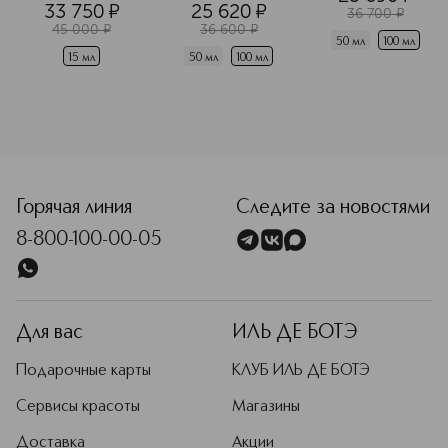
33 750
¤
25 620
¤
области вокруг 
36 700
¤
глаз 
45 000
¤
36 600
¤
разглаживающий
50 мл
100 мл
15 мл
50 мл
100 мл
<p class="MsoNormal"><span style="font-size: 12.0pt; li
Горячая линия
Следите за новостями
8-800-100-00-05
Для вас
ИЛЬ ДЕ БОТЭ
Подарочные карты
КЛУБ ИЛЬ ДЕ БОТЭ
Сервисы красоты
Магазины
Доставка
Акции