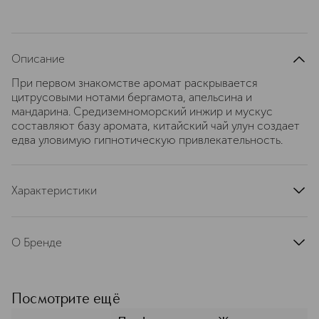
Описание
При первом знакомстве аромат раскрывается
цитрусовыми нотами бергамота, апельсина и
мандарина. Средиземноморский инжир и мускус
составляют базу аромата, китайский чай улун создает
едва уловимую гипнотическую привлекательность.
Характеристики
страна производства
Турция
артикул
EXT0044
О Бренде
Стамбульский Nishane — это смелые
истории, рассказанные через тонкие
композиции. Интернет‑магазин ИЛЬ
Посмотрите ещё
ДЕ БОТЭ предлагает оригинальные