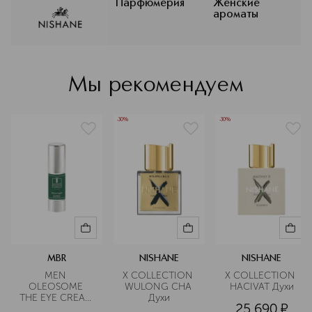
линейки бренда. Это та самая
Парфюмерия
Женские
ароматы
нишевая парфюмерия, в которой
Восток и Европа встречаются в
одном флаконе — родом из Турции.
Подробнее
Мы рекомендуем
-30%
-30%
MBR
NISHANE
NISHANE
MEN 
X COLLECTION 
X COLLECTION 
OLEOSOME 
WULONG CHA 
HACIVAT Духи
THE EYE CREAM 
Духи
25 690
¤
Крем для 