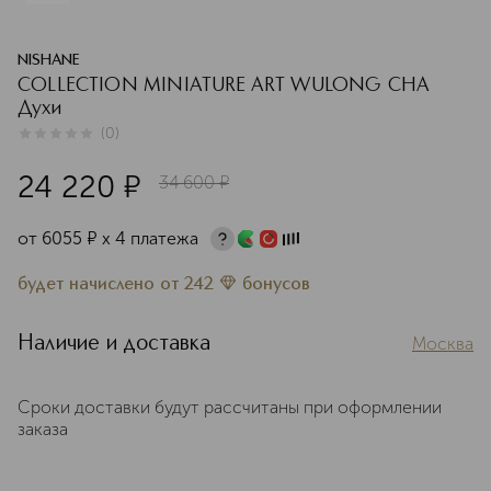
NISHANE
COLLECTION MINIATURE ART WULONG CHA
Духи
(
0
)
0
из
5
0
24 220
¤
34 600
¤
от
6055
¤
х 4 платежа
будет начислено
от
242
бонусов
Наличие и доставка
Москва
Сроки доставки будут рассчитаны при оформлении
заказа