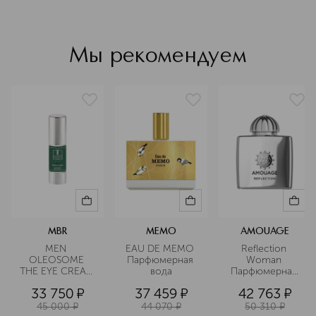
Подробнее
Мы рекомендуем
MBR
MEMO
AMOUAGE
MEN 
EAU DE MEMO 
Reflection 
OLEOSOME 
Парфюмерная 
Woman 
THE EYE CREAM 
вода
Парфюмерная 
Крем для 
вода
33 750
¤
37 459
¤
42 763
¤
области вокруг 
глаз 
45 000
¤
44 070
¤
50 310
¤