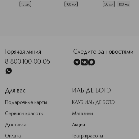
разглаживающий
15 мл
100 мл
50 мл
100 мл
<p class="MsoNormal"><span style="font-size: 12.0pt; li
Горячая линия
Следите за новостями
8-800-100-00-05
Для вас
ИЛЬ ДЕ БОТЭ
Подарочные карты
КЛУБ ИЛЬ ДЕ БОТЭ
Сервисы красоты
Магазины
Доставка
Акции
Оплата
Театр красоты