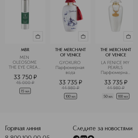
MBR
THE MERCHANT
THE MERCHANT
OF VENICE
OF VENICE
MEN 
OLEOSOME 
GYOKURO 
LA FENICE MY 
THE EYE CREAM 
Парфюмерная 
PEARLS 
Крем для 
вода
Парфюмерная 
33 750
¤
области вокруг 
вода
33 735
¤
33 735
¤
глаз 
45 000
¤
разглаживающий
44 980
¤
44 980
¤
15 мл
100 мл
50 мл
100 мл
<p class="MsoNormal"><span style="font-size: 12.0pt; lin
Горячая линия
Следите за новостями