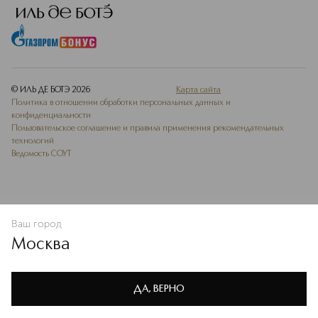
© ИЛЬ ДЕ БОТЭ
2026
Карта сайта
Политика в отношении обработки персональных данных и
конфиденциальности
Пользовательское соглашение и правила применения рекомендательных
технологий
Ведомость СОУТ
Ваш город
В КОРЗИНУ
КУПИТЬ СЕЙЧАС
Москва
Мы используем cookie-файлы и сервисы веб-аналитики. Они
необходимы для улучшения работы сайта. Подробнее –
OK
в
Политике конфиденциальности
ДА, ВЕРНО