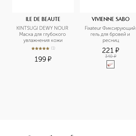
ILE DE BEAUTE
VIVIENNE SABO
KINTSUGI DEWY NOUR 
Fixateur Фиксирующий 
Маска для глубокого 
гель для бровей и 
увлажнения кожи
ресниц
(
1
)
221
¤
5
из
5
1
340
¤
199
¤