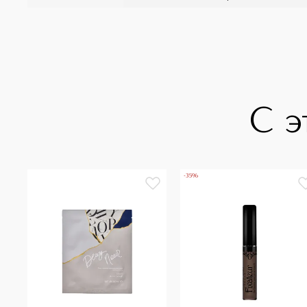
С э
-35%