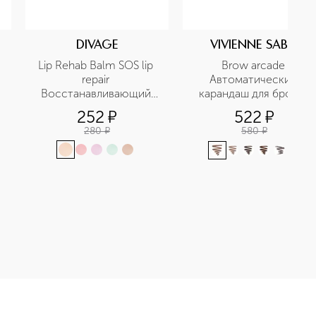
DIVAGE
VIVIENNE SABO
Lip Rehab Balm SOS lip 
Brow arcade 
repair 
Автоматический 
Восстанавливающий 
карандаш для бровей
м
бальзам для губ в 
252
¤
522
¤
ассортименте
280
¤
580
¤
+
1