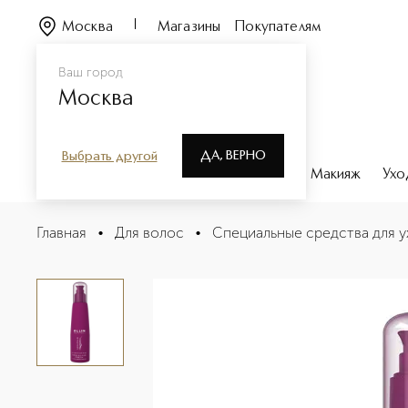
Москва
Магазины
Покупателям
Ваш город
Москва
ДА, ВЕРНО
Выбрать другой
Каталог
Бренды
Парфюмерия
Макияж
Ухо
Кристаллы света
Главная
•
Для волос
•
Специальные средства для у