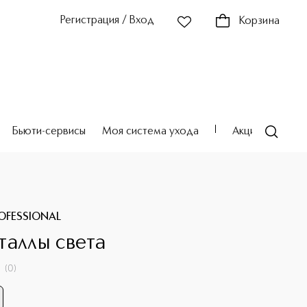
Регистрация / Вход
Корзина
Бьюти-сервисы
Моя система ухода
Акции
Театр
ROFESSIONAL
таллы света
(
0
)