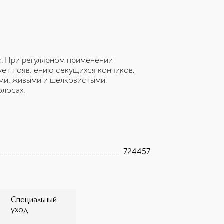
с. При регулярном применении
ует появлению секущихся кончиков.
ми, живыми и шелковистыми.
олосах.
724457
Специальный
уход