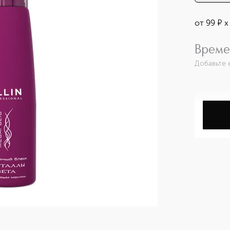
от
99
¤
х
Време
Добавьте 