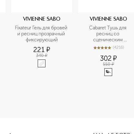
VIVIENNE SABO
VIVIENNE SABO
Fixateur Гель для бровей 
Сabaret Тушь для 
и ресниц прозрачный 
ресниц со 
фиксирующий
сценическим 
эффектом Суперобъе
(
4216
)
221
¤
5
из
5
4216
340
¤
302
¤
550
¤