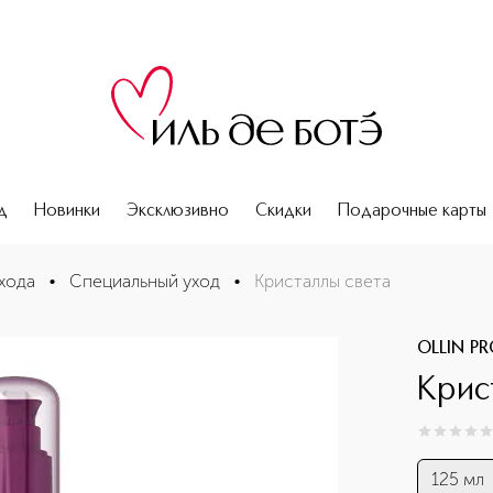
д
Новинки
Эксклюзивно
Скидки
Подарочные карты
хода
•
Специальный уход
•
Кристаллы света
OLLIN P
Крис
0
из
5
0
125 мл