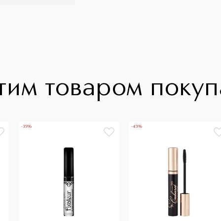
тим товаром поку
-35%
-45%