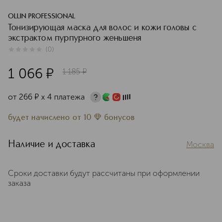
OLLIN PROFESSIONAL
Тонизирующая маска для волос и кожи головы с
экстрактом пурпурного женьшеня
(
0
)
0
из
5
0
1 066
¤
1 185
¤
от
266
¤
х 4 платежа
будет начислено
от
10
бонусов
Наличие и доставка
Москва
Сроки доставки будут рассчитаны при оформлении
заказа