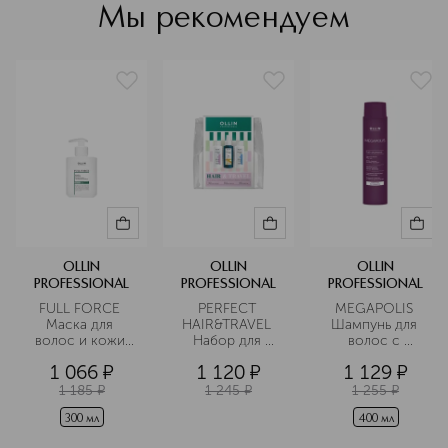
Подробнее
Мы рекомендуем
OLLIN
OLLIN
OLLIN
PROFESSIONAL
PROFESSIONAL
PROFESSIONAL
FULL FORCE 
PERFECT 
MEGAPOLIS 
Маска для 
HAIR&TRAVEL 
Шампунь для 
волос и кожи 
Набор для 
волос с 
головы с 
путешествий
экстрактом 
1 066
¤
1 120
¤
1 129
¤
экстрактом 
черного риса
бамбука
1 185
¤
1 245
¤
1 255
¤
300 мл
400 мл