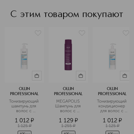
С этим товаром покупают
OLLIN
OLLIN
OLLIN
PROFESSIONAL
PROFESSIONAL
PROFESSIONAL
Тонизирующий 
MEGAPOLIS 
Тонизирующий 
шампунь для 
Шампунь для 
кондиционер 
волос с 
волос с 
для волос с 
экстрактом 
экстрактом 
экстрактом 
1 012
¤
1 129
¤
1 012
¤
пурпурного 
черного риса
пурпурного 
женьшеня 
женьшеня
1 125
¤
1 255
¤
1 125
¤