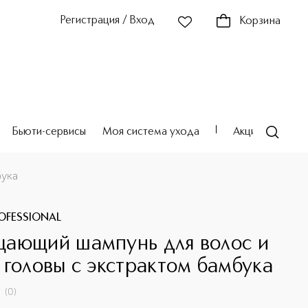
Регистрация / Вход
Корзина
Бьюти-сервисы
Моя система ухода
Акции
Театр
бука
ROFESSIONAL
ающий шампунь для волос и
 головы с экстрактом бамбука
(
0
)