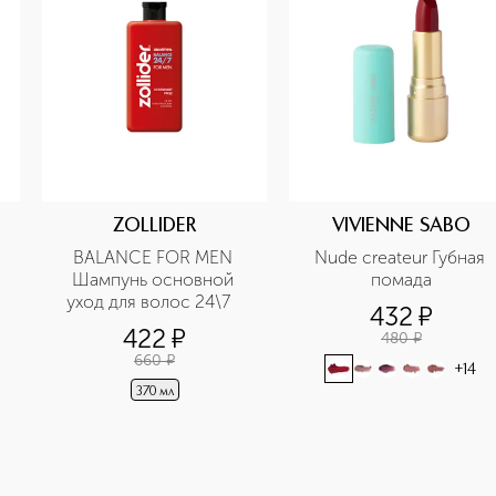
ZOLLIDER
VIVIENNE SABO
BALANCE FOR MEN 
Nude createur Губная 
Шампунь основной 
помада
уход для волос 24\7   
432
¤
422
¤
480
¤
660
¤
+
14
370 мл