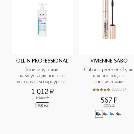
OLLIN PROFESSIONAL
VIVIENNE SABO
Тонизирующий 
Cabaret premiere Тушь 
шампунь для волос с 
для ресниц со 
экстрактом пурпурного 
сценическим 
женьшеня 
эффектом
(
16603
)
1 012
¤
5
из
5
16603
1 125
¤
567
¤
630
¤
400 мл