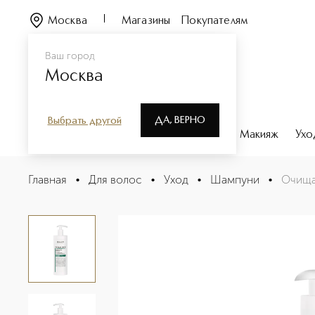
Москва
Магазины
Покупателям
Ваш город
Москва
ДА, ВЕРНО
Выбрать другой
Каталог
Бренды
Парфюмерия
Макияж
Ухо
Очищающий шампунь для волос и кожи головы с экст
Главная
•
Для волос
•
Уход
•
Шампуни
•
Очища
Описание
Характеристики