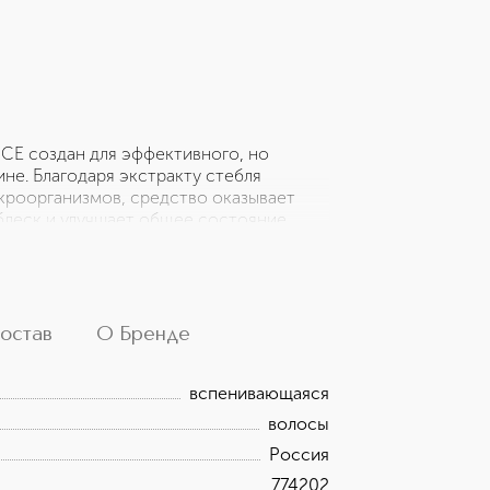
CE создан для эффективного, но
не. Благодаря экстракту стебля
кроорганизмов, средство оказывает
блеск и улучшает общее состояние
ия, остатки укладочных средств, не
нты смягчают волосы, возвращают им
ают, защищают от сухости. Подходит
остав
О Бренде
вспенивающаяся
волосы
Россия
774202