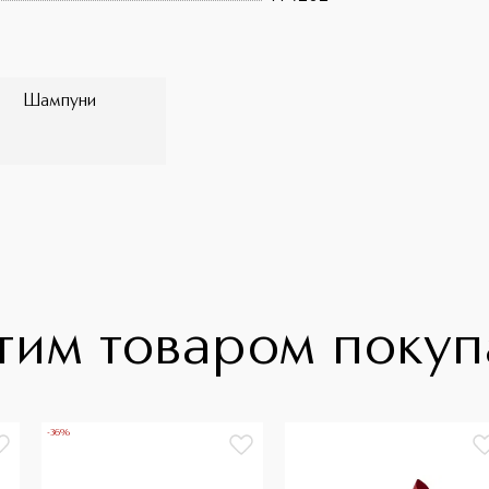
Шампуни
тим товаром поку
-36%