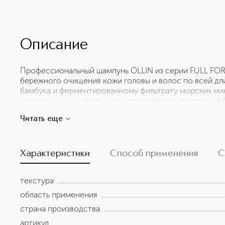
Описание
Профессиональный шампунь OLLIN из серии FULL FOR
бережного очищения кожи головы и волос по всей дли
бамбука и ферментированному фильтрату морских ми
укрепляющее действие, восстанавливает природный 
волосяного покрова. Шампунь легко удаляет загрязнен
Читать еще
нарушая естественный баланс. Увлажняющие компоне
гладкость и эластичность, укрепляют и восстанавлив
для всех типов волос, включая склонные к жирности.
Характеристики
Способ применения
С
текстура
область применения
страна производства
артикул