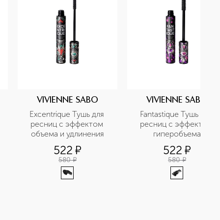
VIVIENNE SABO
VIVIENNE SABO
Excentrique Тушь для 
Fantastique Тушь для 
ресниц с эффектом 
ресниц с эффектом 
объема и удлинения
гиперобъема
522
¤
522
¤
580
¤
580
¤