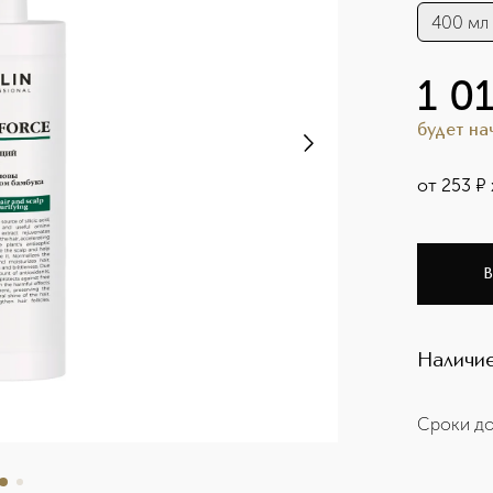
400 мл
1 0
будет н
от
253
¤
В
Наличие
Сроки до