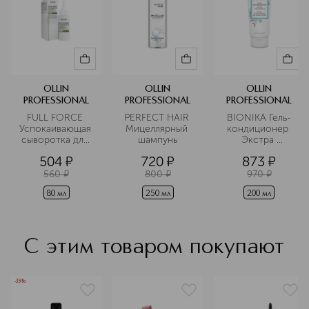
OLLIN
OLLIN
OLLIN
PROFESSIONAL
PROFESSIONAL
PROFESSIONAL
FULL FORCE 
PERFECT HAIR 
BIONIKA Гель-
Успокаивающая 
Мицеллярный 
кондиционер 
сыворотка для 
шампунь
Экстра 
чувствительной 
увлажнение
504
¤
720
¤
873
¤
кожи головы с 
экстрактом 
560
¤
800
¤
970
¤
бамбука
80 мл
250 мл
200 мл
С этим товаром покупают
-35%