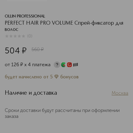
OLLIN PROFESSIONAL
PERFECT HAIR PRO VOLUME Спрей-фиксатор для
волос
(
0
)
0
из
5
0
504
¤
560
¤
от
126
¤
х 4 платежа
будет начислено
от
5
бонусов
Наличие и доставка
Москва
Сроки доставки будут рассчитаны при оформлении
заказа