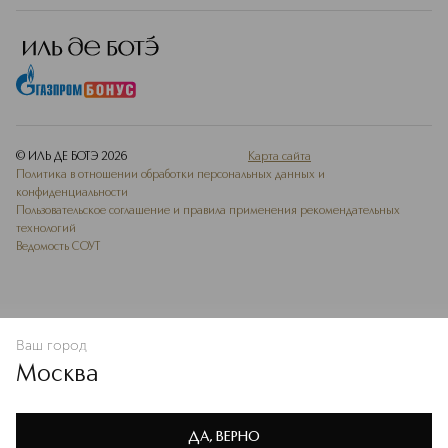
© ИЛЬ ДЕ БОТЭ
2026
Карта сайта
Политика в отношении обработки персональных данных и
конфиденциальности
Пользовательское соглашение и правила применения рекомендательных
технологий
Ведомость СОУТ
Ваш город
В КОРЗИНУ
КУПИТЬ СЕЙЧАС
Москва
Мы используем cookie-файлы и сервисы веб-аналитики. Они
необходимы для улучшения работы сайта. Подробнее –
OK
в
Политике конфиденциальности
ДА, ВЕРНО