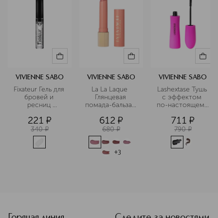
VIVIENNE SABO
VIVIENNE SABO
VIVIENNE SABO
Fixateur Гель для 
La La Laque  
Lashextase Тушь 
бровей и 
Глянцевая 
с эффектом 
ресниц 
помада-бальзам 
по-настоящему 
прозрачный 
для губ 
невероятного 
221
¤
612
¤
711
¤
фиксирующий
объема
340
¤
680
¤
790
¤
+
3
<p class="MsoNormal"><span style="font-size: 12.0pt; lin