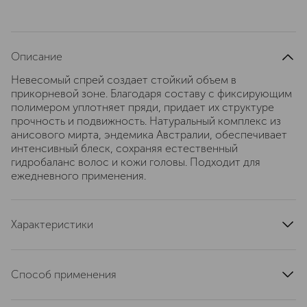
Описание
Невесомый спрей создает стойкий объем в
прикорневой зоне. Благодаря составу с фиксирующим
полимером уплотняет пряди, придает их структуре
прочность и подвижность. Натуральный комплекс из
анисового мирта, эндемика Австралии, обеспечивает
интенсивный блеск, сохраняя естественный
гидробаланс волос и кожи головы. Подходит для
ежедневного применения.
Характеристики
артикул
774370
Способ применения
нанести на прикорневую зону и по длине волос. Не