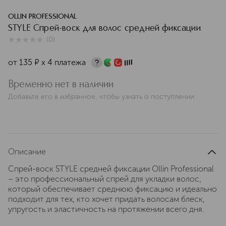
OLLIN PROFESSIONAL
STYLE Спрей-воск для волос средней фиксации
(
0
)
0
из
5
0
от
135
¤
х 4 платежа
Временно нет в наличии
Добавьте его в избранное, чтобы узнать о поступлении
Описание
Спрей-воск STYLE средней фиксации Ollin Professional
– это профессиональный спрей для укладки волос,
который обеспечивает среднюю фиксацию и идеально
подходит для тех, кто хочет придать волосам блеск,
упругость и эластичность на протяжении всего дня.