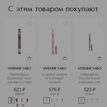
домашнего применения.
Подробнее
С этим товаром покупают
VIVIENNE SABO
VIVIENNE SABO
VIVIENNE SABO
Hypnostique 
Le grand volume 
Calligrapher 
Кремовые тени 
Устойчивый 
Ультратонкий 
для век в стике
гелевый 
карандаш для 
карандаш для 
глаз
621
¤
576
¤
522
¤
губ
690
¤
640
¤
580
¤
+
1