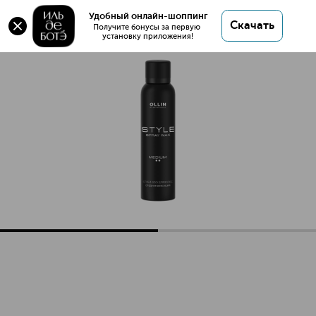
STYLE Спрей-воск для волос средней фиксации
Удобный онлайн-шоппинг
Скачать
Получите бонусы за первую 
установку приложения!
STYLE Спрей-воск для волос средней фиксации