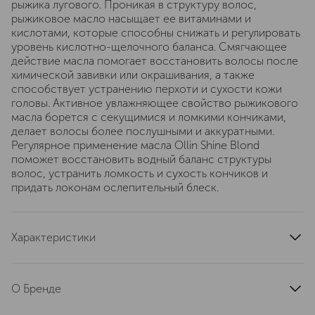
рыжика лугового. Проникая в структуру волос,
рыжиковое масло насыщает ее витаминами и
кислотами, которые способны снижать и регулировать
уровень кислотно-щелочного баланса. Смягчающее
действие масла помогает восстановить волосы после
химической завивки или окрашивания, а также
способствует устранению перхоти и сухости кожи
головы. Активное увлажняющее свойство рыжикового
масла борется с секущимися и ломкими кончиками,
делает волосы более послушными и аккуратными.
Регулярное применение масла Ollin Shine Blond
поможет восстановить водный баланс структуры
волос, устранить ломкость и сухость кончиков и
придать локонам ослепительный блеск.
Характеристики
артикул
724310
О Бренде
OLLIN PROFESSIONAL появился в