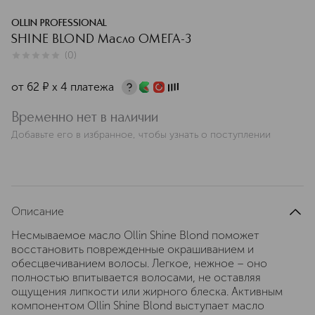
OLLIN PROFESSIONAL
SHINE BLOND Масло ОМЕГА-3
(
0
)
0
из
5
0
от
62
¤
х 4 платежа
Временно нет в наличии
Добавьте его в избранное, чтобы узнать о поступлении
Описание
Несмываемое масло Ollin Shine Blond поможет
восстановить поврежденные окрашиванием и
обесцвечиванием волосы. Легкое, нежное – оно
полностью впитывается волосами, не оставляя
ощущения липкости или жирного блеска. Активным
компонентом Ollin Shine Blond выступает масло