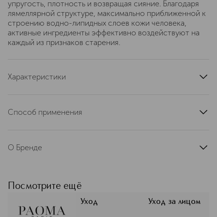
упругость, плотность и возвращая сияние. Благодаря
лямеллярной структуре, максимально приближенной к
строению водно-липидных слоев кожи человека,
активные ингредиенты эффективно воздействуют на
каждый из признаков старения.
Характеристики
артикул
PAO0010
Способ применения
Каждый день наносите каплю антивозрастного крема
HYALURESSENCE Global Anti-Aging Cream и легкими
О Бренде
массирующими движениями распределяйте от центра
лица к краям. Затем легкими поглаживаниями вверх, по
Французский бренд Paoma — это
лбу, расслабьте черты лица. Наконец, помассируйте
понятные по действию формулы и
шею снизу вверх.
тактильное удовольствие от
Посмотрите ещё
текстур. Это премиальная
косметика, созданная для
Уход
Уход за лицом
повседневных ритуалов красоты без