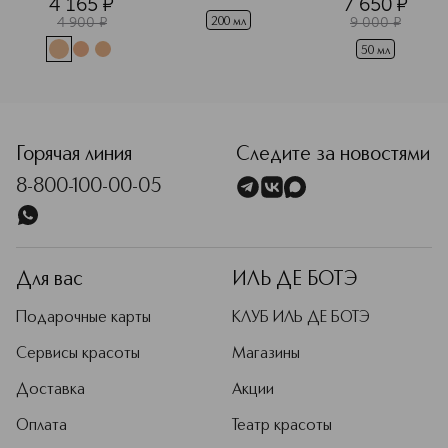
4 165
¤
7 650
¤
эффектом 
Lotion 
изменений для 
4 900
¤
9 000
¤
сияния SPF 25 
Ухаживающий 
всех типов 
200 мл
лосьон, 
кожи 
50 мл
оптимизирующий
 жизненные 
силы кожи
Горячая линия
Следите за новостями
8-800-100-00-05
Для вас
ИЛЬ ДЕ БОТЭ
Подарочные карты
КЛУБ ИЛЬ ДЕ БОТЭ
Сервисы красоты
Магазины
Доставка
Акции
Оплата
Театр красоты