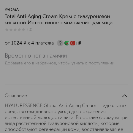
PAOMA
Total Anti-Aging Cream Крем с гиалуроновой
кислотой Интенсивное омоложение для лица
(
0
)
0
из
5
0
от
1024
¤
х 4 платежа
Временно нет в наличии
Добавьте его в избранное, чтобы узнать о поступлении
Описание
HYALURESSENCE Global Anti-Aging Cream — идеальное
средство ежедневного ухода для сохранения
естественной молодости лица. В составе формулы три
вида растительной гиалуроновой кислоты, которые
способствуют регенерации кожи, восстанавливая ее