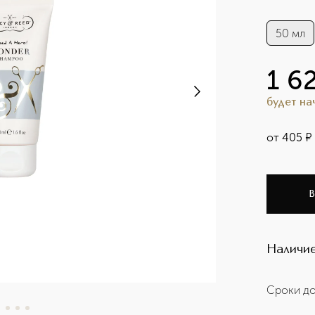
50 мл
1 6
будет н
от
405
¤
В
Наличие
Сроки до