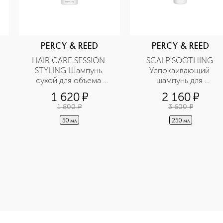
PERCY & REED
PERCY & REED
HAIR CARE SESSION 
SCALP SOOTHING 
STYLING Шампунь 
Успокаивающий 
сухой для объема 
шампунь для 
волос в дорожном 
чувствительной кожи 
1 620
¤
2 160
¤
формате
головы
1 800
¤
3 600
¤
50 мл
250 мл
e-height: 107%; color: #00b0f0;">HAIR CARE I NEED A HERO 