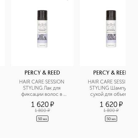
PERCY & REED
PERCY & REED
HAIR CARE SESSION 
HAIR CARE SESSION 
STYLING Лак для 
STYLING Шампунь 
фиксации волос в 
сухой для объема 
дорожном формате
волос в дорожном 
1 620
¤
1 620
¤
формате
1 800
¤
1 800
¤
50 мл
50 мл