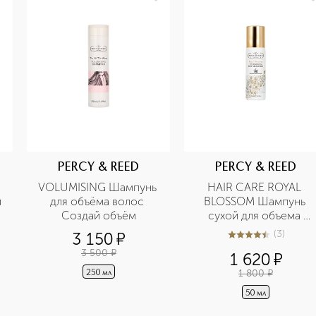
PERCY & REED
PERCY & REED
VOLUMISING Шампунь 
HAIR CARE ROYAL 
 
для объёма волос 
BLOSSOM Шампунь 
Создай объём
сухой для объема 
волос в дорожном 
(
3
)
3 150
¤
4.7
из
5
3
формате
3 500
¤
1 620
¤
1 800
¤
250 мл
50 мл