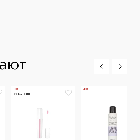
пают
-30%
-40%
ЭКСКЛЮЗИВ