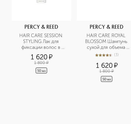
PERCY & REED
PERCY & REED
HAIR CARE SESSION 
HAIR CARE ROYAL 
STYLING Лак для 
BLOSSOM Шампунь 
фиксации волос в 
сухой для объема 
дорожном формате
волос в дорожном 
(
3
)
1 620
¤
4.7
из
5
3
формате
1 800
¤
1 620
¤
1 800
¤
50 мл
50 мл
<p class="MsoNormal"><span style="font-size: 12.0pt; lin