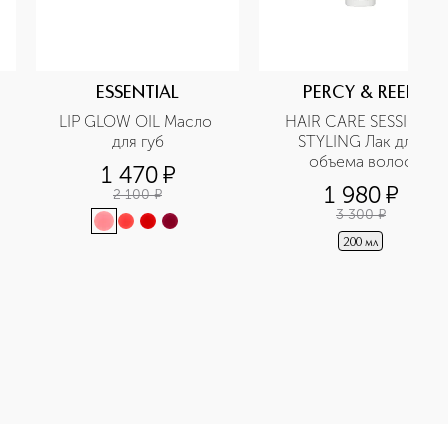
ESSENTIAL
PERCY & REED
LIP GLOW OIL Масло 
HAIR CARE SESSION 
для губ
STYLING Лак для 
объема волос
1 470
¤
1 980
¤
2 100
¤
3 300
¤
200 мл
Чудо шампунь в дорожном формате приобретайте в нашем инт