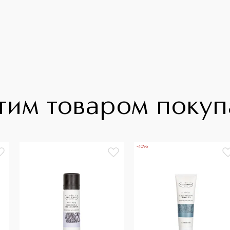
тим товаром поку
-40%