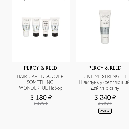
PERCY & REED
PERCY & REED
HAIR CARE DISCOVER 
GIVE ME STRENGTH 
SOMETHING 
Шампунь укрепляющий
WONDERFUL Набор
Дай мне силу
3 180
¤
3 240
¤
5 300
¤
3 600
¤
250 мл