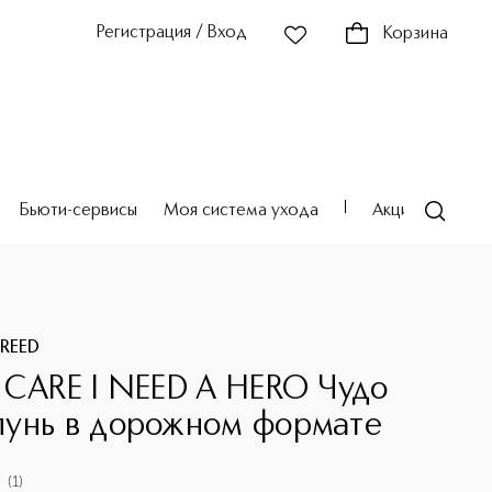
Регистрация / Вход
Корзина
Бьюти-сервисы
Моя система ухода
Акции
Театр
 REED
 CARE I NEED A HERO Чудо
унь в дорожном формате
(
1
)