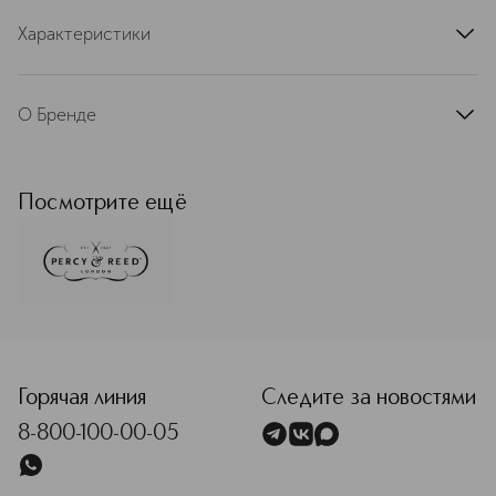
Характеристики
артикул
PR4056G
О Бренде
Percy & Reed — премиальный
британский бренд, созданный топ-
стилистами Полом Персивалем и
Посмотрите ещё
Адамом Ридом. Главная идея марки
— объединение экспертного
подхода салонного ухода с
инновационными формулами для
домашнего использования. Бренд
фокусируется на здоровье волос, их
<p class="MsoNormal"><span style="font-size: 12.0pt; lin
текстуре и управляемости,
предлагая решения, которые
работают вместе, а не против
Горячая линия
Следите за новостями
естественной структуры. Уход Percy
8-800-100-00-05
& Reed — это баланс между
эффективным стайлингом и
бережным отношением к волосам,