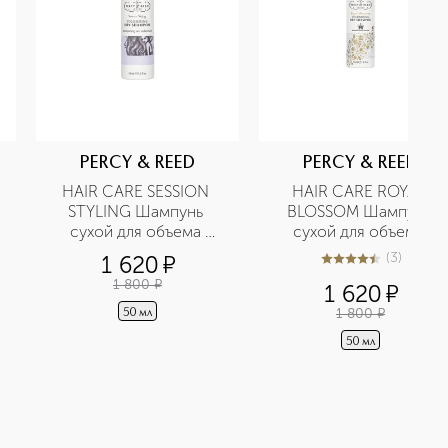
PERCY & REED
PERCY & REED
HAIR CARE SESSION 
HAIR CARE ROYAL 
STYLING Шампунь 
BLOSSOM Шампунь 
сухой для объема 
сухой для объема 
волос в дорожном 
волос в дорожном 
(
3
)
1 620
¤
4.7
из
5
3
формате
формате
1 800
¤
1 620
¤
1 800
¤
50 мл
50 мл