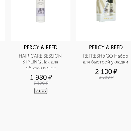
PERCY & REED
PERCY & REED
HAIR CARE SESSION 
REFRESH&GO Набор 
STYLING Лак для 
для быстрой укладки 
объема волос
2 100
¤
1 980
¤
3 500
¤
3 300
¤
200 мл