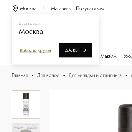
Москва
Магазины
Покупателям
Ваш город
Москва
ДА, ВЕРНО
Выбрать другой
Каталог
Бренды
Парфюмерия
Макияж
Ухо
HAIR CARE SESSION STYLING Лак для фиксации волос
Главная
•
Для волос
•
Для укладки и стайлинга
•
Описание
Характеристики