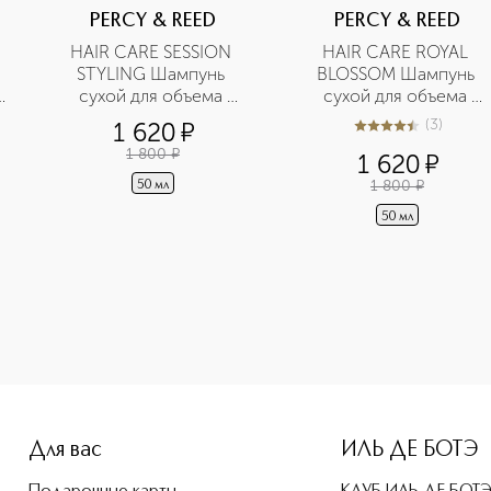
PERCY & REED
PERCY & REED
HAIR CARE SESSION 
HAIR CARE ROYAL 
STYLING Шампунь 
BLOSSOM Шампунь 
сухой для объема 
сухой для объема 
волос в дорожном 
волос в дорожном 
(
3
)
1 620
¤
4.7
из
5
3
формате
формате
1 800
¤
1 620
¤
1 800
¤
50 мл
50 мл
e-height: 107%; color: #00b0f0;">HAIR CARE SESSION STYLIN
Для вас
ИЛЬ ДЕ БОТЭ