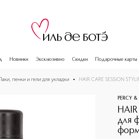
д
Новинки
Эксклюзивно
Скидки
Подарочные карты
 в дорожном формате
Лаки, пенки и гели для укладки
•
HAIR CARE SESSION STYLI
PERCY &
HAIR
для 
форм