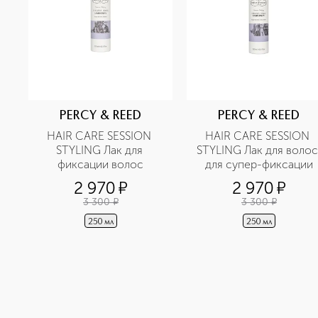
PERCY & REED
PERCY & REED
HAIR CARE SESSION 
HAIR CARE SESSION 
STYLING Лак для 
STYLING Лак для волос 
фиксации волос
для супер-фиксации
2 970
¤
2 970
¤
3 300
¤
3 300
¤
250 мл
250 мл