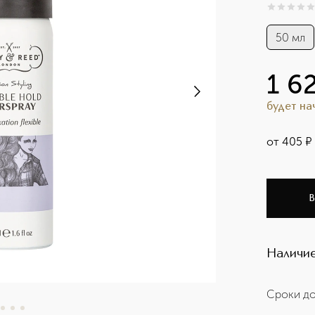
0
из
5
0
50 мл
1 6
будет н
от
405
¤
В
Наличие
Сроки до