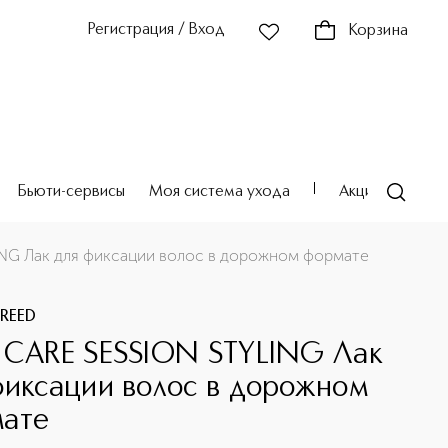
Регистрация / Вход
Корзина
Бьюти-сервисы
Моя система ухода
Акции
Театр
NG Лак для фиксации волос в дорожном формате
 REED
 CARE SESSION STYLING Лак
фиксации волос в дорожном
ате