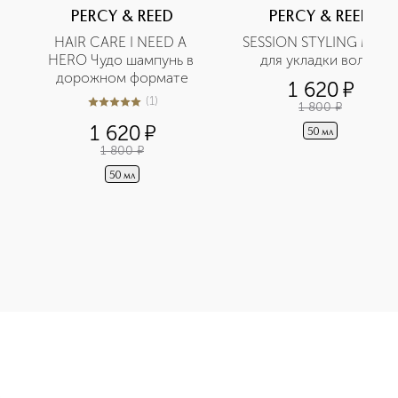
PERCY & REED
PERCY & REED
HAIR CARE I NEED A 
SESSION STYLING Мусс 
HERO Чудо шампунь в 
для укладки волос
дорожном формате
1 620
¤
(
1
)
1 800
¤
5
из
5
1
1 620
¤
50 мл
1 800
¤
50 мл
G Лак для фиксации волос в дорожном формате приобретайте