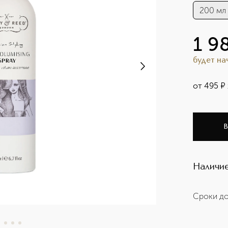
200 мл
1 9
будет н
от
495
¤
В
Наличие
Сроки до