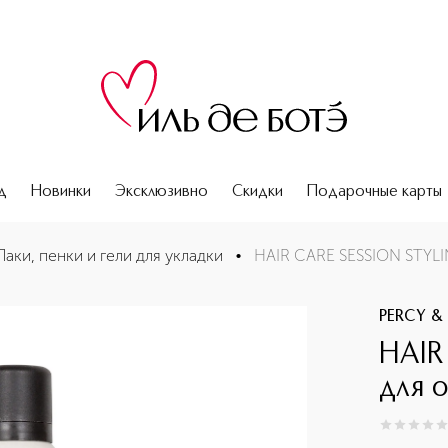
д
Новинки
Эксклюзивно
Скидки
Подарочные карты
Лаки, пенки и гели для укладки
•
HAIR CARE SESSION STYLI
PERCY &
HAIR
для 
0
из
5
0