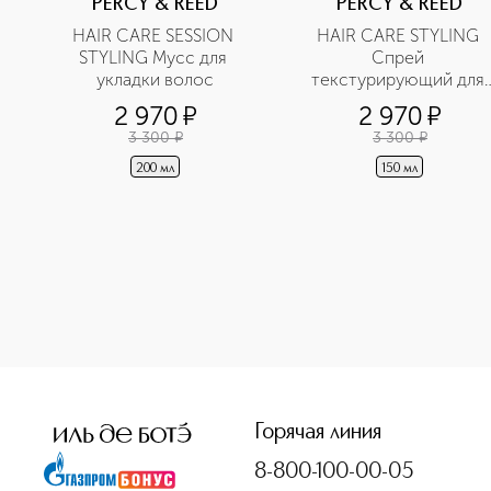
PERCY & REED
PERCY & REED
HAIR CARE SESSION 
HAIR CARE STYLING 
STYLING Мусс для 
Спрей 
укладки волос
текстурирующий для 
2 970
¤
2 970
¤
3 300
¤
3 300
¤
200 мл
150 мл
<p class="MsoNormal"><span style="font-size: 12.0pt; line
Горячая линия
8-800-100-00-05