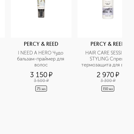
PERCY & REED
PERCY & REED
I NEED A HERO Чудо 
HAIR CARE SESSION 
бальзам-праймер для 
STYLING Спрей-
волос
термозащита для воло
3 150
¤
2 970
¤
3 500
¤
3 300
¤
75 мл
150 мл