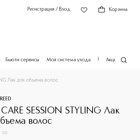
Регистрация / Вход
Корзина
Бьюти-сервисы
Моя система ухода
Акции
Театр
NG Лак для объема волос
 REED
 CARE SESSION STYLING Лак
объема волос
(
0
)