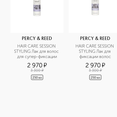
PERCY & REED
PERCY & REED
HAIR CARE SESSION 
HAIR CARE SESSION 
STYLING Лак для волос 
STYLING Лак для 
для супер-фиксации
фиксации волос
2 970
¤
2 970
¤
3 300
¤
3 300
¤
250 мл
250 мл