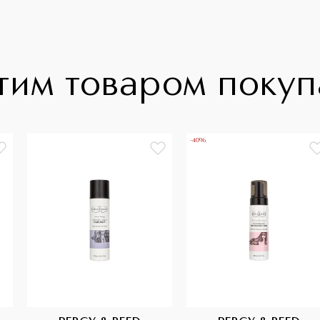
тим товаром поку
-40%