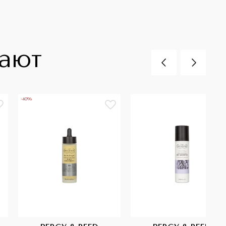
пают
-40%