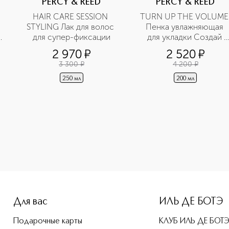
PERCY & REED
PERCY & REED
HAIR CARE SESSION 
TURN UP THE VOLUME 
STYLING Лак для волос 
Пенка увлажняющая 
для супер-фиксации
для укладки Создай 
волос с морской солью 
объём
2 970
¤
2 520
¤
3 300
¤
4 200
¤
250 мл
200 мл
-height: 107%; color: #00b0f0;">HAIR CARE SESSION STYLING
Для вас
ИЛЬ ДЕ БОТЭ
Подарочные карты
КЛУБ ИЛЬ ДЕ БОТ