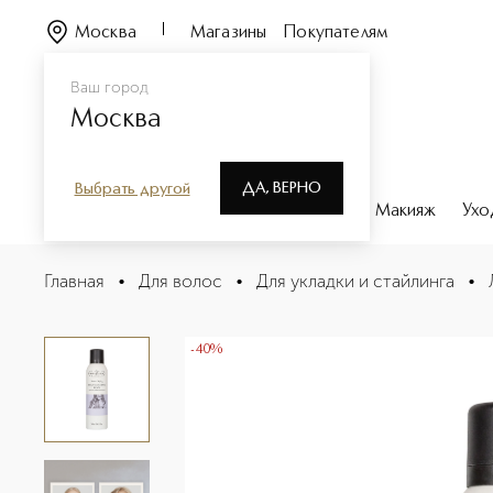
Москва
Магазины
Покупателям
Ваш город
Москва
ДА, ВЕРНО
Выбрать другой
Каталог
Бренды
Парфюмерия
Макияж
Ухо
HAIR CARE SESSION STYLING Лак для объема волос
Главная
•
Для волос
•
Для укладки и стайлинга
•
Описание
Характеристики
-40%