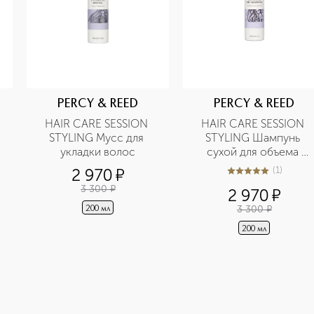
PERCY & REED
PERCY & REED
HAIR CARE SESSION 
HAIR CARE SESSION 
STYLING Мусс для 
STYLING Шампунь 
укладки волос
сухой для объема 
волос
(
1
)
2 970
¤
5
из
5
1
3 300
¤
2 970
¤
3 300
¤
200 мл
200 мл