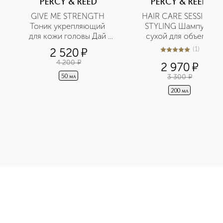
PERCY & REED
PERCY & REED
GIVE ME STRENGTH 
HAIR CARE SESSION 
Тоник укрепляющий 
STYLING Шампунь 
для кожи головы Дай 
сухой для объема 
мне силу
волос
(
1
)
2 520
¤
5
из
5
1
4 200
¤
2 970
¤
3 300
¤
50 мл
200 мл
 Лак для объема волос приобретайте в нашем интернет-магаз
Э