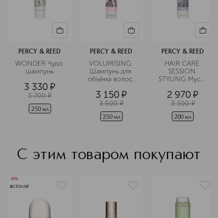
PERCY & REED
PERCY & REED
PERCY & REED
WONDER Чудо 
VOLUMISING 
HAIR CARE 
шампунь
Шампунь для 
SESSION 
объёма волос 
STYLING Мусс 
3 330
¤
Создай объём
для укладки 
3 150
¤
2 970
¤
волос
3 700
¤
3 500
¤
3 300
¤
250 мл
250 мл
200 мл
С этим товаром покупают
-30%
БЕСТСЕЛЛЕР