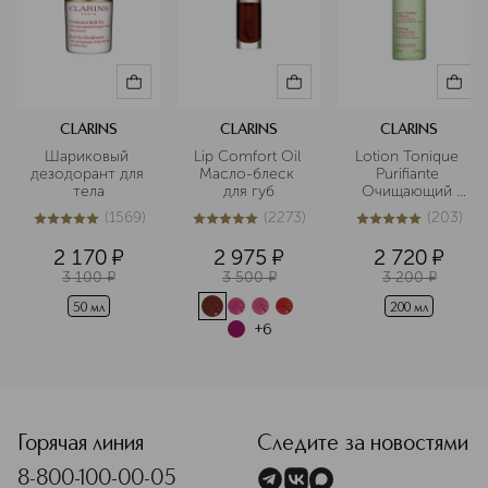
CLARINS
CLARINS
CLARINS
Шариковый 
Lip Comfort Oil 
Lotion Tonique 
дезодорант для 
Масло-блеск 
Purifiante 
тела
для губ
Очищающий 
тоник для 
(
1569
)
(
2273
)
(
203
)
комбинированной
5
из
5
1569
5
из
5
2273
5
из
5
203
 и жирной кожи
2 170
¤
2 975
¤
2 720
¤
3 100
¤
3 500
¤
3 200
¤
50 мл
200 мл
+
6
<p class="MsoNormal"><span style="font-size: 12.0pt; lin
Горячая линия
Следите за новостями
8-800-100-00-05