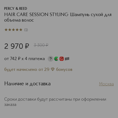
PERCY & REED
HAIR CARE SESSION STYLING Шампунь сухой для
объема волос
(
1
)
5
из
5
1
2 970
¤
3 300
¤
от
742
¤
х 4 платежа
будет начислено
от
29
бонусов
Наличие и доставка
Москва
Сроки доставки будут рассчитаны при оформлении
заказа