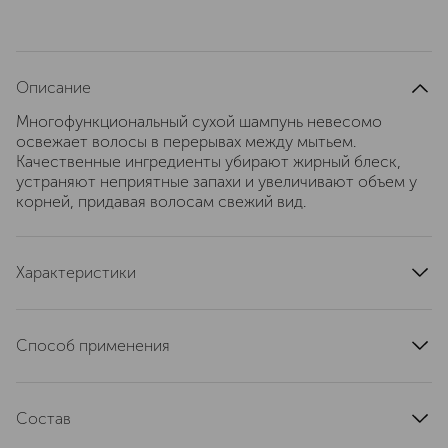
Описание
Многофункциональный сухой шампунь невесомо
освежает волосы в перерывах между мытьем.
Качественные ингредиенты убирают жирный блеск,
устраняют неприятные запахи и увеличивают объем у
корней, придавая волосам свежий вид.
Характеристики
область применения
волосы
тип кожи
для всех типов
Способ применения
эффект
уход, увеличение объема
При первом использовании хорошо встряхните и с
артикул
PR3048
силой вдавите активатор. Равномерно распылите на
Состав
волосы с расстояния 10 см, воздействуя на область
корней. Расчешите. Для более удобного использования