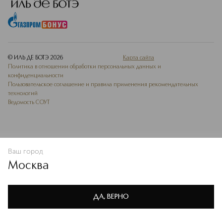
© ИЛЬ ДЕ БОТЭ
2026
Карта сайта
Политика в отношении обработки персональных данных и
конфиденциальности
Пользовательское соглашение и правила применения рекомендательных
технологий
Ведомость СОУТ
Ваш город
В КОРЗИНУ
КУПИТЬ СЕЙЧАС
Москва
Мы используем cookie-файлы и сервисы веб-аналитики. Они
необходимы для улучшения работы сайта. Подробнее –
OK
в
Политике конфиденциальности
ДА, ВЕРНО