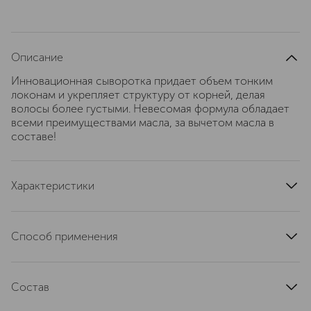
Описание
Инновационная сыворотка придает объем тонким
локонам и укрепляет структуру от корней, делая
волосы более густыми. Невесомая формула обладает
всеми преимуществами масла, за вычетом масла в
составе!
Характеристики
тип кожи
для всех типов
эффект
уход, увеличение объема
Способ применения
область применения
волосы
Нанесите 1-2 капли сыворотки, регулируя количество в
артикул
PR3035
зависимости от длины и текстуры волос. Распределите
Состав
по подсушенным полотенцем волосам от корней до
кончиков пальцами или расческой. Высушите и
Aqua (Water), Alcohol Denat., PEG-40 Hydrogenated