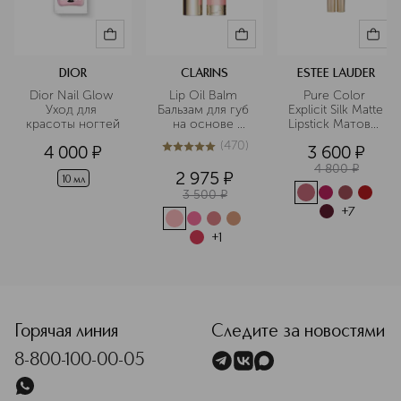
DIOR
CLARINS
ESTEE LAUDER
Dior Nail Glow 
Lip Oil Balm 
Pure Color 
Уход для 
Бальзам для губ 
Explicit Silk Matte 
красоты ногтей
на основе 
Lipstick Матовая 
масел
губная помада
(
470
)
4 000
¤
3 600
¤
4.9
из
5
470
4 800
¤
2 975
¤
10 мл
3 500
¤
+
7
+
1
<p class="MsoNormal"><span style="font-size: 12.0pt; lin
Горячая линия
Следите за новостями
8-800-100-00-05