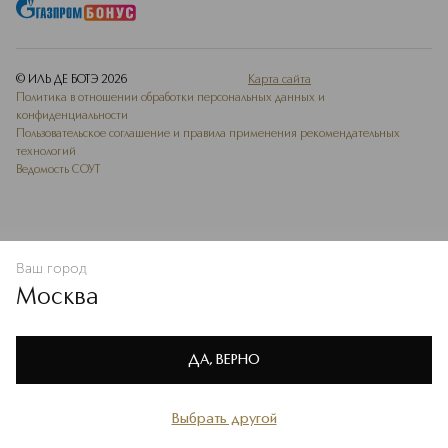
© ИЛЬ ДЕ БОТЭ
2026
Карта сайта
Политика в отношении обработки персональных данных и
конфиденциальности
Пользовательское соглашение и правила применения рекомендательных
технологий
Ведомость СОУТ
Ваш город
В КОРЗИНУ
КУПИТЬ СЕЙЧАС
Москва
Мы используем cookie-файлы и сервисы веб-аналитики. Они
необходимы для улучшения работы сайта. Подробнее –
OK
в
Политике конфиденциальности
ДА, ВЕРНО
Выбрать другой
Главная
Каталог
Избранное
Профиль
Корзина