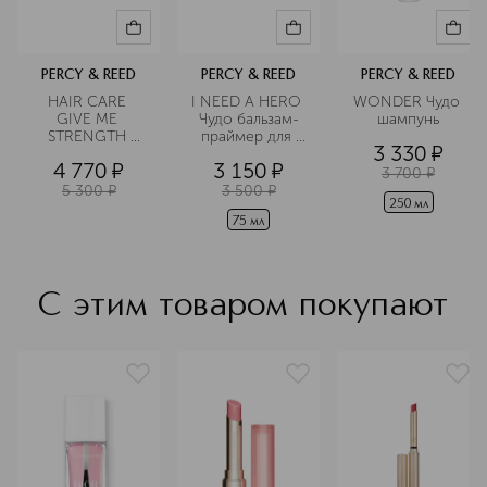
PERCY & REED
PERCY & REED
PERCY & REED
HAIR CARE 
I NEED A HERO 
WONDER Чудо 
GIVE ME 
Чудо бальзам-
шампунь
STRENGTH 
праймер для 
3 330
¤
Набор
волос
4 770
¤
3 150
¤
3 700
¤
5 300
¤
3 500
¤
250 мл
75 мл
С этим товаром покупают