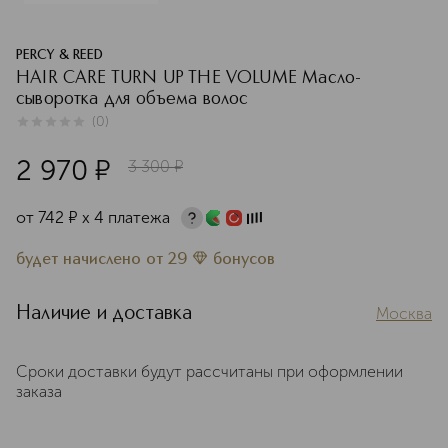
PERCY & REED
HAIR CARE TURN UP THE VOLUME Масло-
сыворотка для объема волос
(
0
)
0
из
5
0
2 970
¤
3 300
¤
от
742
¤
х 4 платежа
будет начислено
от
29
бонусов
Наличие и доставка
Москва
Сроки доставки будут рассчитаны при оформлении
заказа