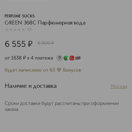
PERFUME SUCKS
GREEN 368C Парфюмерная вода
(
0
)
0
из
5
0
6 555
¤
6 900
¤
от
1638
¤
х 4 платежа
будет начислено
от
65
бонусов
Наличие и доставка
Москва
Сроки доставки будут рассчитаны при оформлении
заказа