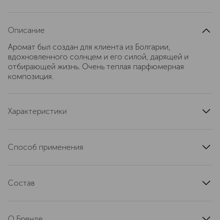
Описание
Аромат был создан для клиента из Болгарии,
вдохновленного солнцем и его силой, дарящей и
отбирающей жизнь. Очень теплая парфюмерная
композиция.
Характеристики
страна производства
Швейцария
артикул
PSGREEN368CNEW
Способ применения
Распыляйте с расстояния 20-25 см.
Состав
ALCOHOL DENAT., PARFUM (FRAGRANCE), AQUA
(WAТER), LIMONENE, CITRAL, CITRONELLOL, GERANIOL,
О Бренде
LINALOOL, EUGENOL, FARNESOL, BUTYL HYDROXY