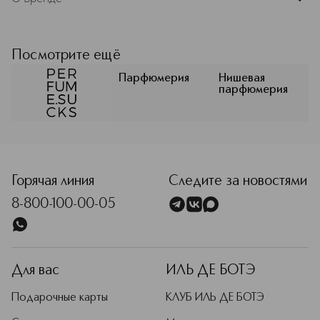
TOLUOL.
PERFUME.SUCKS [парфюм сакс —
«духи сосут», «духи — отстой»] —
Посмотрите ещё
коллекция швейцарского
парфюмера Андреаса Вильгельма.
Парфюмерия
Нишевая
Подробнее
парфюмерия
<p class="MsoNormal"><span style="font-size: 12.0pt; lin
Горячая линия
Следите за новостями
8-800-100-00-05
Для вас
ИЛЬ ДЕ БОТЭ
Подарочные карты
КЛУБ ИЛЬ ДЕ БОТЭ