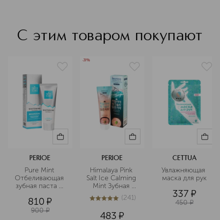
С этим товаром покупают
-31%
PERIOE
PERIOE
CETTUA
Pure Mint 
Himalaya Pink 
Увлажняющая 
Отбеливающая 
Salt Ice Calming 
маска для рук
зубная паста c 
Mint Зубная 
337
¤
гималайской 
паста с 
(
241
)
810
¤
солью
розовой 
5
из
5
241
450
¤
гималайской 
900
¤
483
¤
солью в 