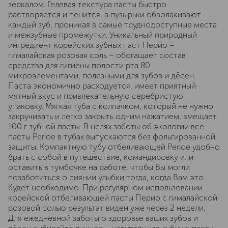
зеркалом. Гелевая текстура пасты быстро
растворяется и пенится, а пузырьки обволакивают
каждый зуб, проникая в самые труднодоступные места
и межзубные промежутки. Уникальный природный
ингредиент корейских зубных паст Перио –
гималайская розовая соль – обогащает состав
средства для гигиены полости рта 80
микроэлементами, полезными для зубов и дёсен.
Паста экономично расходуется, имеет приятный
мятный вкус и привлекательную серебристую
упаковку. Мягкая туба с колпачком, который не нужно
закручивать и легко закрыть одним нажатием, вмещает
100 г зубной пасты. В целях заботы об экологии все
пасты Perioe в тубах выпускаются без фольгированной
защиты. Компактную тубу отбеливающей Perioe удобно
брать с собой в путешествие, командировку или
оставить в тумбочке на работе, чтобы Вы могли
позаботиться о сиянии улыбки тогда, когда Вам это
будет необходимо. При регулярном использовании
корейской отбеливающей пасты Перио с гималайской
розовой солью результат виден уже через 2 недели.
Для ежедневной заботы о здоровье ваших зубов и