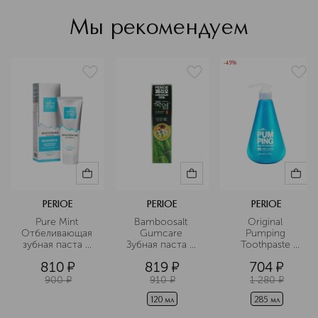
стоматологических проблем и
поддержания здоровья десен.
Мы рекомендуем
Подробнее
-45%
PERIOE
PERIOE
PERIOE
Pure Mint 
Bamboosalt 
Original 
Отбеливающая 
Gumcare 
Pumping 
зубная паста c 
Зубная паста с 
Toothpaste 
гималайской 
бамбуковой 
Зубная паста
810
¤
819
¤
704
¤
солью
солью для 
профилактики 
900
¤
910
¤
1 280
¤
проблем с 
деснами
120 мл
285 мл