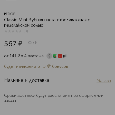
PERIOE
Classic Mint Зубная паста отбеливающая c
гималайской солью
(
0
)
0
из
5
0
567
¤
900
¤
от
141
¤
х 4 платежа
будет начислено
от
5
бонусов
Наличие и доставка
Москва
Сроки доставки будут рассчитаны при оформлении
заказа