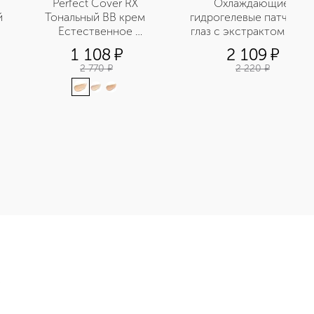
Perfect Cover RХ 
Охлаждающие 
й
Тональный BB крем 
гидрогелевые патчи для 
Естественное 
глаз с экстрактом агав
покрытие SPF42/PA+++
1 108
¤
2 109
¤
2 770
¤
2 220
¤
Э