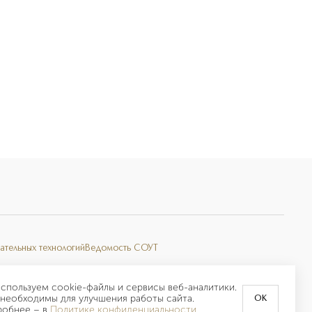
ательных технологий
Ведомость СОУТ
спользуем cookie-файлы и сервисы веб-аналитики.
необходимы для улучшения работы сайта.
OK
робнее –
в
Политике конфиденциальности