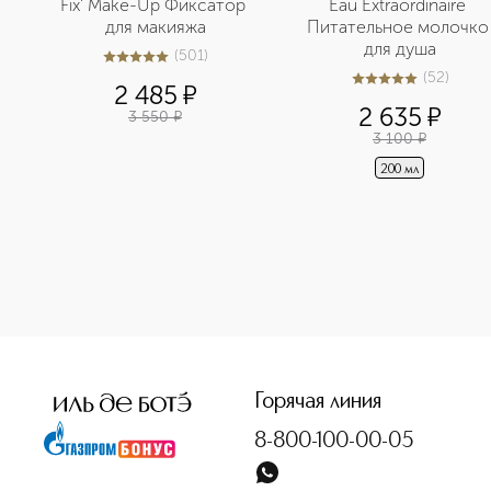
Fix' Make-Up Фиксатор 
Eau Extraordinaire 
для макияжа
Питательное молочко 
для душа
(
501
)
5
из
5
501
(
52
)
4.9
из
5
52
2 485
¤
2 635
¤
3 550
¤
3 100
¤
200 мл
Горячая линия
8-800-100-00-05