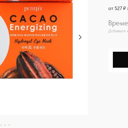
от
527
¤
Време
Добавьте 