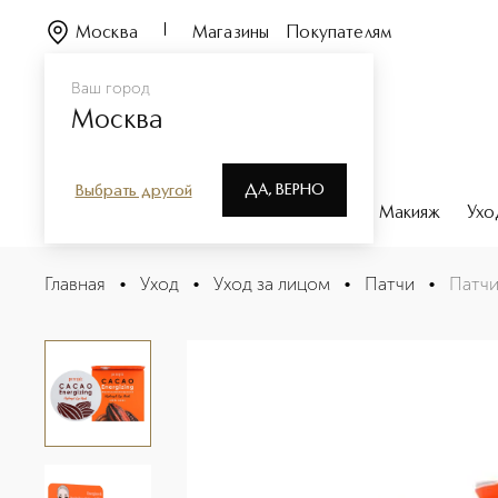
Москва
Магазины
Покупателям
Ваш город
Москва
ДА, ВЕРНО
Выбрать другой
Каталог
Бренды
Парфюмерия
Макияж
Ухо
Патчи гидрогелевые разглаживающие Экстракт какао
Главная
•
Уход
•
Уход за лицом
•
Патчи
•
Патчи