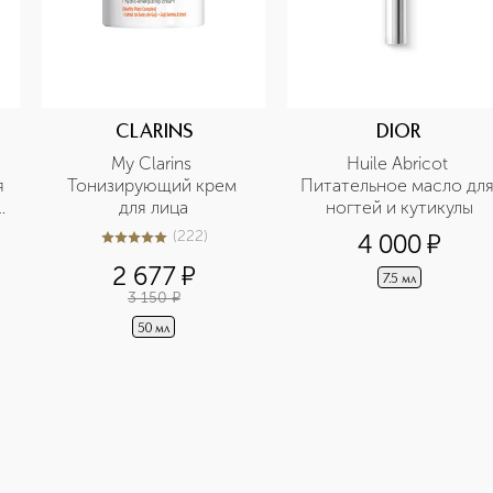
CLARINS
DIOR
My Clarins 
Huile Abricot 
 
Тонизирующий крем 
Питательное масло для
для лица
ногтей и кутикулы
(
222
)
4 000
¤
5
из
5
222
2 677
¤
7.5 мл
3 150
¤
50 мл