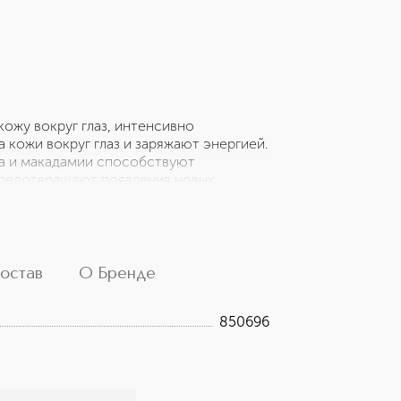
кожу вокруг глаз, интенсивно
кожи вокруг глаз и заряжают энергией.
ха и макадамии способствуют
предотвращают появления новых,
вных воздействий внешней среды,
т производство коллагена и эластина в
ускоряет синтез коллагена, защищает
одят для тусклой уставшей кожи,
ство: 60 шт"
остав
О Бренде
850696