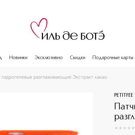
д
Новинки
Эксклюзивно
Скидки
Подарочные карты
 гидрогелевые разглаживающие Экстракт какао
PETITFEE
Патч
разг
0
из
5
0