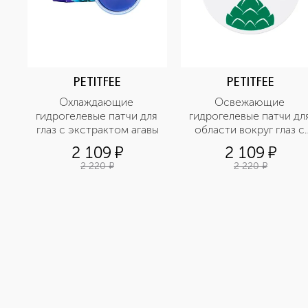
PETITFEE
PETITFEE
Охлаждающие 
Освежающие 
гидрогелевые патчи для 
гидрогелевые патчи для
глаз с экстрактом агавы
области вокруг глаз с 
экстрактом артишока
2 109
¤
2 109
¤
2 220
¤
2 220
¤