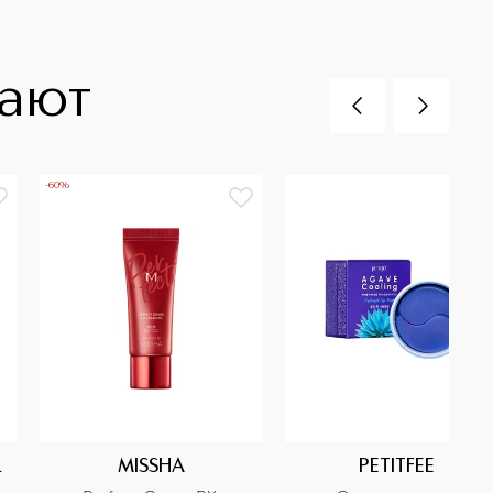
пают
-60%
L
MISSHA
PETITFEE