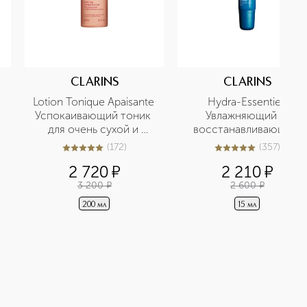
CLARINS
CLARINS
Lotion Tonique Apaisante 
Hydra-Essentiel 
 
Успокаивающий тоник 
Увлажняющий и 
для очень сухой и 
восстанавливающий 
чувствительной кожи
бальзам для губ
(
172
)
(
357
)
5
из
5
172
5
из
5
357
2 720
¤
2 210
¤
3 200
¤
2 600
¤
200 мл
15 мл