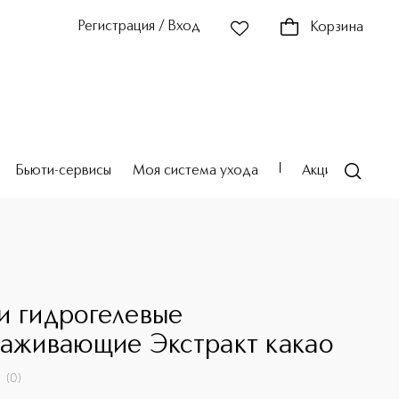
Регистрация / Вход
Корзина
Бьюти-сервисы
Моя система ухода
Акции
Театр
и гидрогелевые
лаживающие Экстракт какао
(
0
)