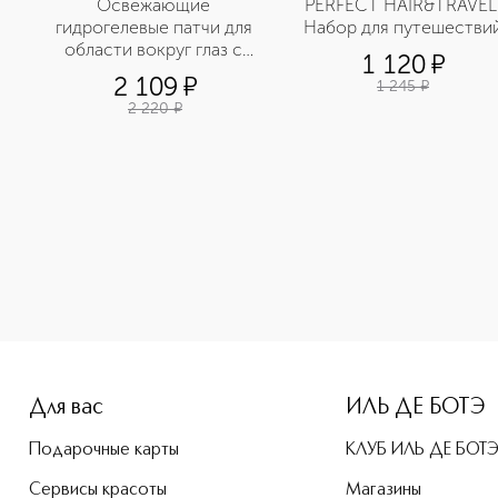
Освежающие 
PERFECT HAIR&TRAVEL 
гидрогелевые патчи для 
Набор для путешестви
области вокруг глаз с 
1 120
¤
экстрактом артишока
2 109
¤
1 245
¤
2 220
¤
Для вас
ИЛЬ ДЕ БОТЭ
Подарочные карты
КЛУБ ИЛЬ ДЕ БОТ
Сервисы красоты
Магазины