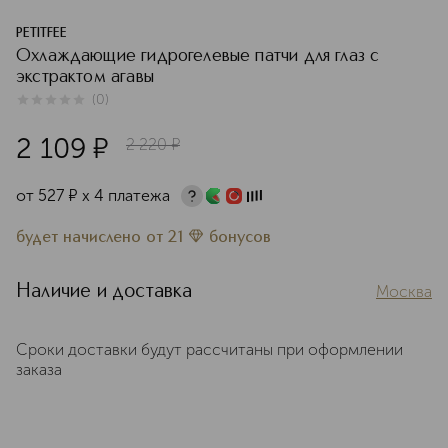
PETITFEE
Охлаждающие гидрогелевые патчи для глаз с
экстрактом агавы
(
0
)
0
из
5
0
2 109
¤
2 220
¤
от
527
¤
х 4 платежа
будет начислено
от
21
бонусов
Наличие и доставка
Москва
Сроки доставки будут рассчитаны при оформлении
заказа